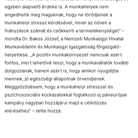
egyben alapvető érdeke is. A munkahelyek nem
engedhetik meg maguknak, hogy ne törődjenek a
munkahelyi stressz kérdésével, mivel az növeli a
hiányzások számát és csökkenti a termelékenységet” –
mondta Dr. Bakos József, a Nemzeti Munkaügyi Hivatal
Munkavédelmi és Munkaügyi Igazgatóság főigazgató-
helyettese. „A pozitív munkakörnyezet nemcsak azért
fontos, mert lehetővé teszi, hogy a munkavállalók tovább
dolgozzanak, hanem azért is, hogy amikor nyugdíjba
mennek, jó egészségi állapotnak örvendjenek.
Meggyőződésem, hogy a munkahelyi stresszel és
pszichoszociális kockázatokkal foglalkozó új páneurópai
kampány nagyban hozzájárul majd e célkitűzés
eléréséhez” – tette hozzá.