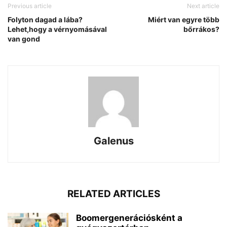
Previous article
Next article
Folyton dagad a lába?
Miért van egyre több
Lehet,hogy a vérnyomásával
bőrrákos?
van gond
Galenus
RELATED ARTICLES
Boomergenerációsként a