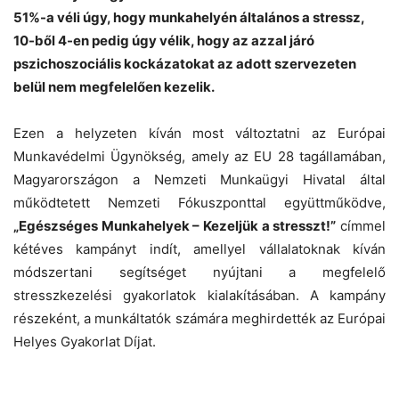
51%-a véli úgy, hogy munkahelyén általános a stressz,
10-ből 4-en pedig úgy vélik, hogy az azzal járó
pszichoszociális kockázatokat az adott szervezeten
belül nem megfelelően kezelik.
Ezen a helyzeten kíván most változtatni az Európai
Munkavédelmi Ügynökség, amely az EU 28 tagállamában,
Magyarországon a Nemzeti Munkaügyi Hivatal által
működtetett Nemzeti Fókuszponttal együttműködve,
„Egészséges Munkahelyek – Kezeljük a stresszt!”
címmel
kétéves kampányt indít, amellyel vállalatoknak kíván
módszertani segítséget nyújtani a megfelelő
stresszkezelési gyakorlatok kialakításában. A kampány
részeként, a munkáltatók számára meghirdették az Európai
Helyes Gyakorlat Díjat.