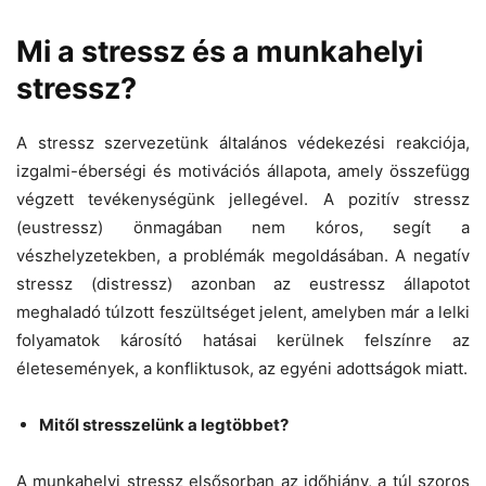
Mi a stressz és a munkahelyi
stressz?
A stressz szervezetünk általános védekezési reakciója,
izgalmi-éberségi és motivációs állapota, amely összefügg
végzett tevékenységünk jellegével. A pozitív stressz
(eustressz) önmagában nem kóros, segít a
vészhelyzetekben, a problémák megoldásában. A negatív
stressz (distressz) azonban az eustressz állapotot
meghaladó túlzott feszültséget jelent, amelyben már a lelki
folyamatok károsító hatásai kerülnek felszínre az
életesemények, a konfliktusok, az egyéni adottságok miatt.
Mitől stresszelünk a legtöbbet?
A munkahelyi stressz elsősorban az időhiány, a túl szoros