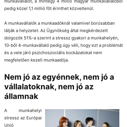
munkavállalót, a mintegy 4 millió magyar munkavállalóból
pedig közel 1,1 millió főt érinthet közvetlenül.
A munkavállalók a munkaadóknál valamivel borúsabban
látják a helyzetet. Az Ügynökség által megkérdezett
dolgozók 51%-a szerint a stressz gyakori a munkahelyén,
10-ből 4-munkavállaló pedig úgy véli, hogy ezt a problémát
és a vele járó pszichoszociális kockázatokat nem
megfelelően kezeli munkaadója.
Nem jó az egyénnek, nem jó a
vállalatoknak, nem jó az
államnak
A munkahelyi
stressz az Európai
Unió