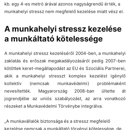
kb. egy 4-es metró árával azonos nagyságrendű érték, a
munkahelyi stressz nem megfelelő kezelése miatt vész el.
A munkahelyi stressz kezelése
a munkáltató kötelessége
A munkahelyi stressz kezeléséről 2004-ben, a munkahelyi
zaklatás és erőszak megakadályozásáról pedig 2007-ben
kötöttek keret-megállapodást az EU és Szociális Partnerei,
akik a munkahelyi stresszt komplex kezelést igénylő
kollektív (nemcsak munkavédelmi) problémaként
nevesítették. Magyarország 2008-ban ültette át
jogrendjébe az uniós szabályozást, az arra vonatkozó
részeket a Munkavédelmi Törvénybe integrálva.
„A munkavállalók biztonsága és a stressz megfelelő
kezelése nemcsak a munkáltató törvényi kötelessége, de