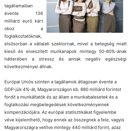
tagállamaiban
évente 136
milliárd euró kárt
okoz a
foglalkoztatóknak,
elsősorban a vállalati szektornak, mivel a betegség miatt
kieső és elveszített munkanapok mintegy 50-60%-ának
hátterében a stressz és annak negatív egészségi
következményei állnak.
Európai Uniós szinten a tagállamok átlagosan évente a
GDP-jük 4%-át, Magyarországon kb. 880 milliárd forintot
fordít a munkáltatók és az állam a munkabalesetek és a
foglalkozási megbetegedések következményeinek
kompenzációjára. Az európai statisztikákat figyelembe
véve kijelenthető, hogy ennek az összegnek a fele, vagyis
Magyarországra vetítve mintegy 440 milliárd forint, azaz