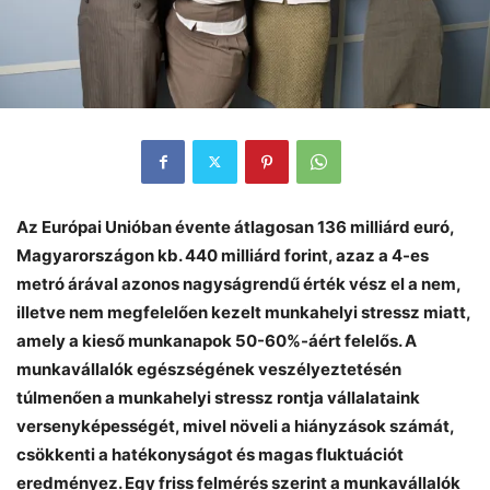
Az Európai Unióban évente átlagosan 136 milliárd euró,
Magyarországon kb. 440 milliárd forint, azaz a 4-es
metró árával azonos nagyságrendű érték vész el a nem,
illetve nem megfelelően kezelt munkahelyi stressz miatt,
amely a kieső munkanapok 50-60%-áért felelős. A
munkavállalók egészségének veszélyeztetésén
túlmenően a munkahelyi stressz rontja vállalataink
versenyképességét, mivel növeli a hiányzások számát,
csökkenti a hatékonyságot és magas fluktuációt
eredményez. Egy friss felmérés szerint a munkavállalók