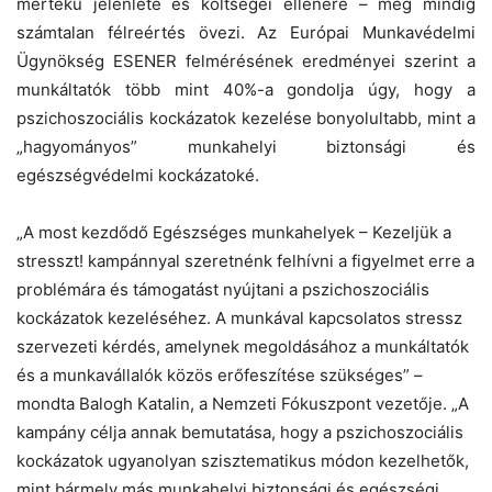
mértékű jelenléte és költségei ellenére – még mindig
számtalan félreértés övezi. Az Európai Munkavédelmi
Ügynökség ESENER felmérésének eredményei szerint a
munkáltatók több mint 40%-a gondolja úgy, hogy a
pszichoszociális kockázatok kezelése bonyolultabb, mint a
„hagyományos” munkahelyi biztonsági és
egészségvédelmi kockázatoké.
„A most kezdődő Egészséges munkahelyek – Kezeljük a
stresszt! kampánnyal szeretnénk felhívni a figyelmet erre a
problémára és támogatást nyújtani a pszichoszociális
kockázatok kezeléséhez. A munkával kapcsolatos stressz
szervezeti kérdés, amelynek megoldásához a munkáltatók
és a munkavállalók közös erőfeszítése szükséges” –
mondta Balogh Katalin, a Nemzeti Fókuszpont vezetője. „A
kampány célja annak bemutatása, hogy a pszichoszociális
kockázatok ugyanolyan szisztematikus módon kezelhetők,
mint bármely más munkahelyi biztonsági és egészségi