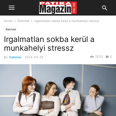
Home
Életmód
Irgalmatlan sokba kerül a munkahelyi stressz
Életmód
Irgalmatlan sokba kerül a
munkahelyi stressz
2033
0
By
Galenus
-
2014-04-25