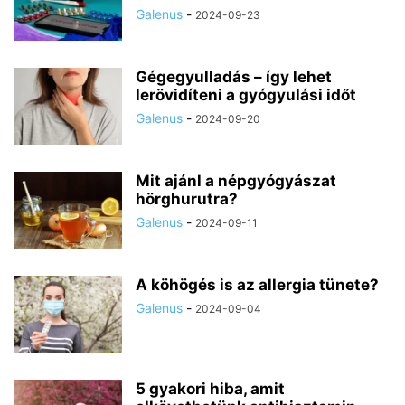
Galenus
-
2024-09-23
Gégegyulladás – így lehet
lerövidíteni a gyógyulási időt
Galenus
-
2024-09-20
Mit ajánl a népgyógyászat
hörghurutra?
Galenus
-
2024-09-11
A köhögés is az allergia tünete?
Galenus
-
2024-09-04
5 gyakori hiba, amit