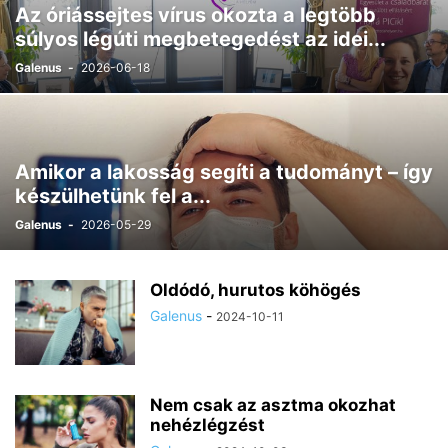
Az óriássejtes vírus okozta a legtöbb
PIKKELYSÖMÖR
PROSZTATAPANASZOK
SZEMÉSZETI PANASZOK
súlyos légúti megbetegedést az idei...
SZÍV- ÉS ÉRRENDSZERI MEGBETEGEDÉSEK
VESE/HÚGYÚTI BETEGSÉGEK
Galenus
-
2026-06-18
VESEBETEGSÉGEK
VÍRUSOK
VISSZÉR
Amikor a lakosság segíti a tudományt – így
készülhetünk fel a...
Galenus
-
2026-05-29
Oldódó, hurutos köhögés
Galenus
-
2024-10-11
Nem csak az asztma okozhat
nehézlégzést