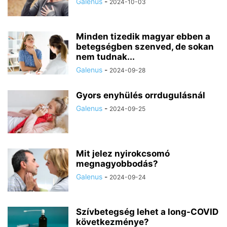
Galenus
-
2024-10-03
Minden tizedik magyar ebben a
betegségben szenved, de sokan
nem tudnak...
Galenus
-
2024-09-28
Gyors enyhülés orrdugulásnál
Galenus
-
2024-09-25
Mit jelez nyirokcsomó
megnagyobbodás?
Galenus
-
2024-09-24
Szívbetegség lehet a long-COVID
következménye?