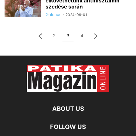
elkövethetünk antihisztamin
szedése során
Galenus
-
2024-09-01
2
3
4
ABOUT US
FOLLOW US