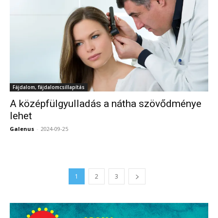
Fájdalom, fájdalomcsillapítás
A középfülgyulladás a nátha szövődménye
lehet
Galenus
-
2024-09-25
0
1
2
3