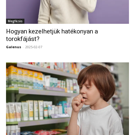
Megfázás
Hogyan kezelhetjük hatékonyan a
torokfájást?
Galenus
-
2025-02-07
0