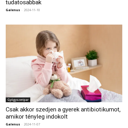
tudatosabbak
Galenus
-
2024-11-10
0
Gyógyszeripar
Csak akkor szedjen a gyerek antibiotikumot,
amikor tényleg indokolt
Galenus
-
2024-11-07
0