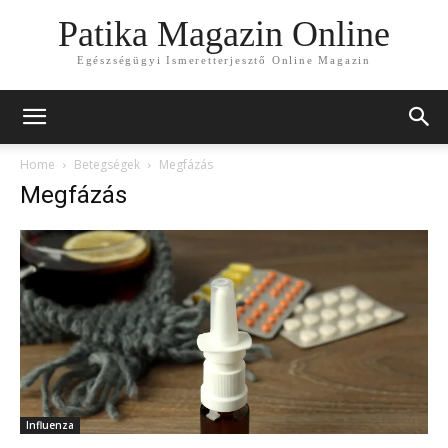
Patika Magazin Online
Egészségügyi Ismeretterjesztő Online Magazin
Home
Betegségek
Megfázás
Megfázás
Influenza