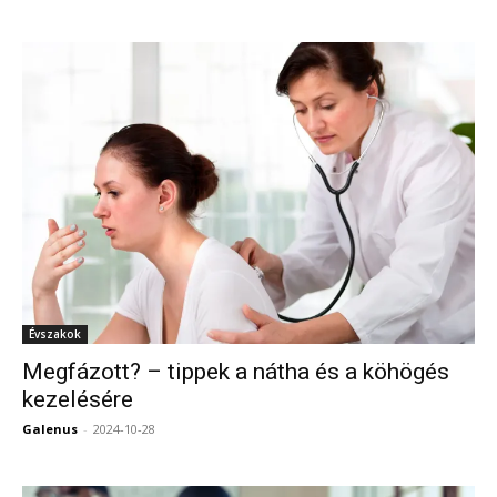
Évszakok
Megfázott? – tippek a nátha és a köhögés
kezelésére
Galenus
-
2024-10-28
0