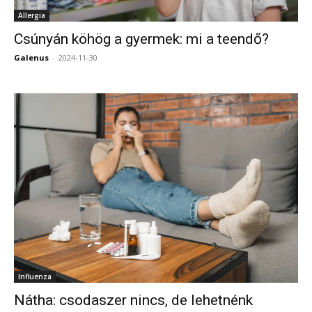
Allergia
Csúnyán köhög a gyermek: mi a teendő?
Galenus
-
2024-11-30
0
Influenza
Nátha: csodaszer nincs, de lehetnénk