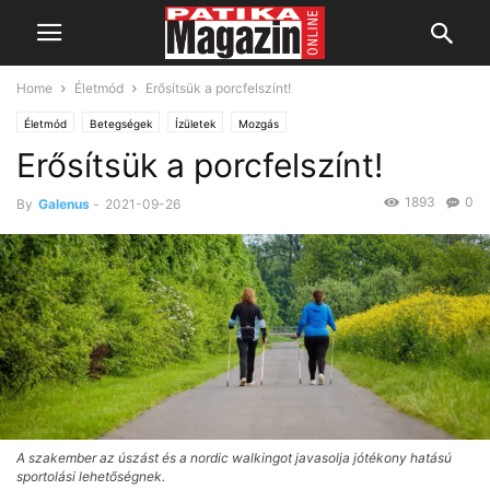
Home
Életmód
Erősítsük a porcfelszínt!
Életmód
Betegségek
Ízületek
Mozgás
Erősítsük a porcfelszínt!
1893
0
By
Galenus
-
2021-09-26
A szakember az úszást és a nordic walkingot javasolja jótékony hatású
sportolási lehetőségnek.