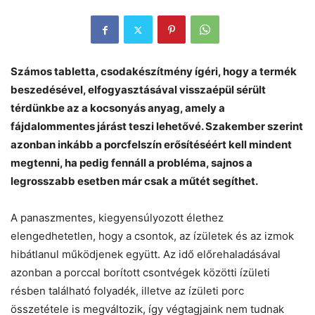
Számos tabletta, csodakészítmény ígéri, hogy a termék
beszedésével, elfogyasztásával visszaépül sérült
térdünkbe az a kocsonyás anyag, amely a
fájdalommentes járást teszi lehetővé. Szakember szerint
azonban inkább a porcfelszín erősítéséért kell mindent
megtenni, ha pedig fennáll a probléma, sajnos a
legrosszabb esetben már csak a műtét segíthet.
A panaszmentes, kiegyensúlyozott élethez
elengedhetetlen, hogy a csontok, az ízületek és az izmok
hibátlanul működjenek együtt. Az idő előrehaladásával
azonban a porccal borított csontvégek közötti ízületi
résben található folyadék, illetve az ízületi porc
összetétele is megváltozik, így végtagjaink nem tudnak