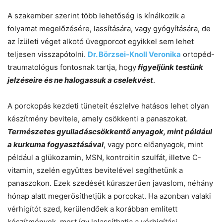
A szakember szerint több lehetőség is kínálkozik a
folyamat megelőzésére, lassítására, vagy gyógyítására, de
az ízületi véget alkotó üvegporcot egyikkel sem lehet
teljesen visszapótolni.
Dr. Börzsei-Knoll Veronika
ortopéd-
traumatológus fontosnak tartja, hogy
figyeljünk testünk
jelzéseire és ne halogassuk a cselekvést
.
A porckopás kezdeti tüneteit észlelve hatásos lehet olyan
készítmény bevitele, amely csökkenti a panaszokat.
Természetes gyulladáscsökkentő anyagok, mint például
a kurkuma fogyasztásával
, vagy porc előanyagok, mint
például a glükozamin, MSN, kontroitin szulfát, illetve C-
vitamin, szelén együttes bevitelével segíthetünk a
panaszokon. Ezek szedését kúraszerűen javaslom, néhány
hónap alatt megerősíthetjük a porcokat. Ha azonban valaki
vérhigítót szed, kerülendőek a korábban említett
készítmények, mert így lelassíthatja a vérhigítási