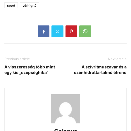
sport
vérhigító
Previous article
Next article
A visszeresség több mint
A szívritmuszavar és a
egy kis „szépséghiba”
szénhidráttartalmú étrend