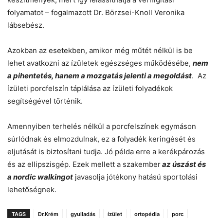
folyamatot – fogalmazott Dr. Börzsei-Knoll Veronika
lábsebész.
Azokban az esetekben, amikor még műtét nélkül is be
lehet avatkozni az ízületek egészséges működésébe,
nem
a pihentetés, hanem a mozgatás jelenti a megoldást
. Az
ízületi porcfelszín táplálása az ízületi folyadékok
segítségével történik.
Amennyiben terhelés nélkül a porcfelszínek egymáson
súrlódnak és elmozdulnak, ez a folyadék keringését és
eljutását is biztosítani tudja. Jó példa erre a kerékpározás
és az ellipszisgép. Ezek mellett a szakember
az úszást és
a nordic walkingot
javasolja jótékony hatású sportolási
lehetőségnek.
TAGS
Dr.Krém
gyulladás
ízület
ortopédia
porc