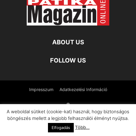
ABOUT US
FOLLOW US
Impresszum
Adatkezelési Információ
©
A weboldal sütiket (cookie-kat) használ, hogy biztonságos
böngészés mellett a legjobb felhasználói élményt nyújtsa.
Több...
Elfogadás