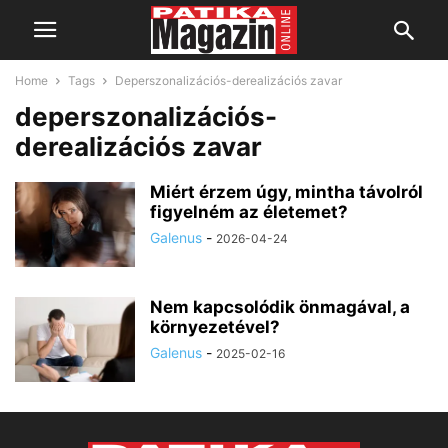
Home
Tags
Deperszonalizációs-derealizációs zavar
deperszonalizációs-
derealizációs zavar
Miért érzem úgy, mintha távolról
figyelném az életemet?
Galenus
-
2026-04-24
Nem kapcsolódik önmagával, a
környezetével?
Galenus
-
2025-02-16