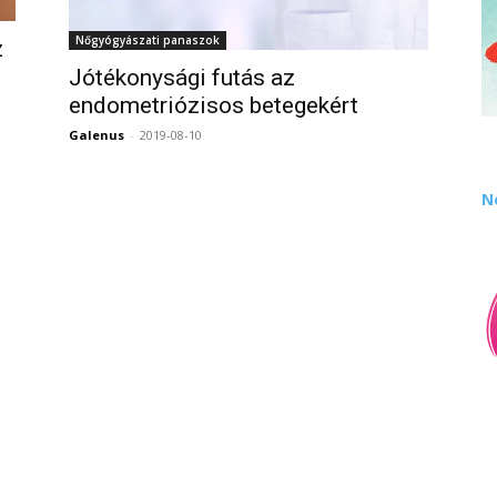
Nőgyógyászati panaszok
z
Jótékonysági futás az
endometriózisos betegekért
0
Galenus
-
2019-08-10
0
N