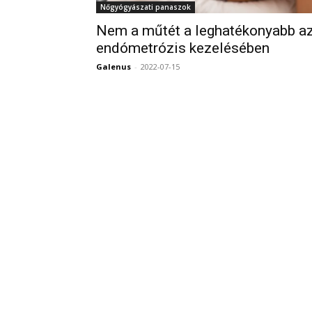
Nőgyógyászati panaszok
Nem a műtét a leghatékonyabb a
endómetrózis kezelésében
Galenus
-
2022-07-15