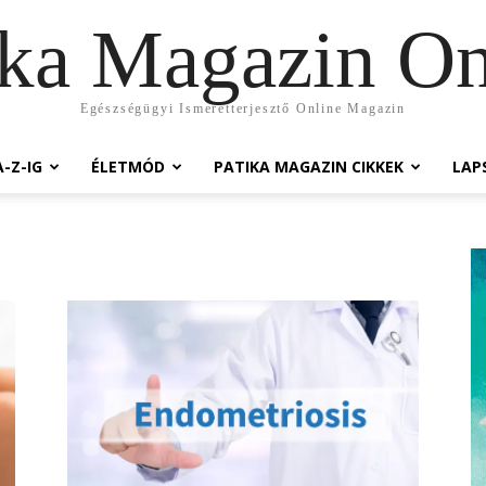
ika Magazin On
Egészségügyi Ismeretterjesztő Online Magazin
-Z-IG
ÉLETMÓD
PATIKA MAGAZIN CIKKEK
LAP