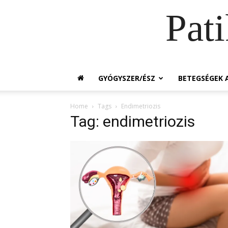
Pat
GYÓGYSZER/ÉSZ
BETEGSÉGEK A
Home
Tags
Endimetriozis
Tag: endimetriozis