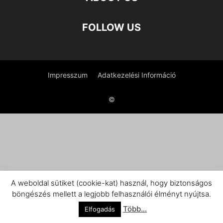
FOLLOW US
Impresszum
Adatkezelési Információ
©
A weboldal sütiket (cookie-kat) használ, hogy biztonságos
böngészés mellett a legjobb felhasználói élményt nyújtsa.
Több...
Elfogadás