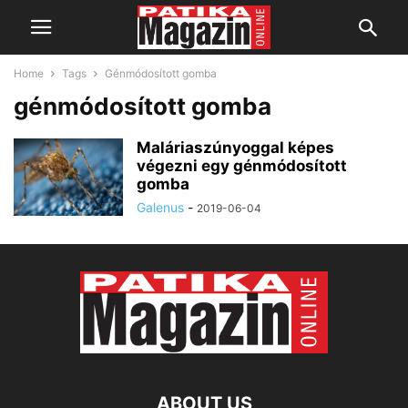
Home
Tags
Génmódosított gomba
génmódosított gomba
Maláriaszúnyoggal képes
végezni egy génmódosított
gomba
Galenus
-
2019-06-04
ABOUT US