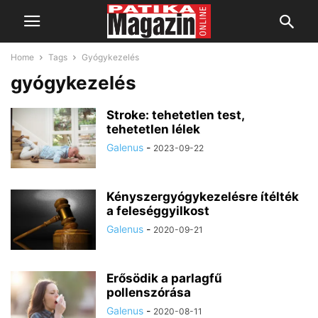
Home
Tags
Gyógykezelés
gyógykezelés
Stroke: tehetetlen test,
tehetetlen lélek
Galenus
-
2023-09-22
Kényszergyógykezelésre ítélték
a feleséggyilkost
Galenus
-
2020-09-21
Erősödik a parlagfű
pollenszórása
Galenus
-
2020-08-11