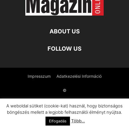
ABOUT US
FOLLOW US
Impresszum
Adatkezelési Információ
©
A weboldal sütiket (cookie-kat) használ, hogy biztonságos
böngészés mellett a legjobb felhasználói élményt nyújtsa.
Több...
Elfogadás