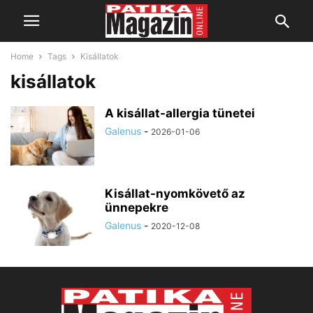
Home
Tags
Kisállatok
kisállatok
A kisállat-allergia tünetei
Galenus
-
2026-01-06
Kisállat-nyomkövető az
ünnepekre
Galenus
-
2020-12-08