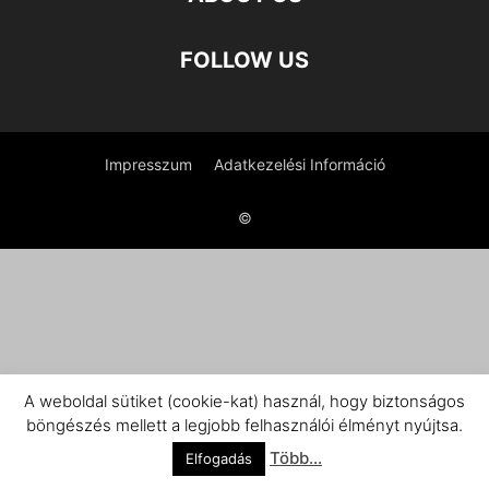
FOLLOW US
Impresszum
Adatkezelési Információ
©
A weboldal sütiket (cookie-kat) használ, hogy biztonságos
böngészés mellett a legjobb felhasználói élményt nyújtsa.
Több...
Elfogadás