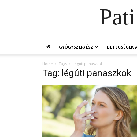
Pat
GYÓGYSZER/ÉSZ
BETEGSÉGEK A
Home
Tags
Légúti panaszkok
Tag: légúti panaszkok