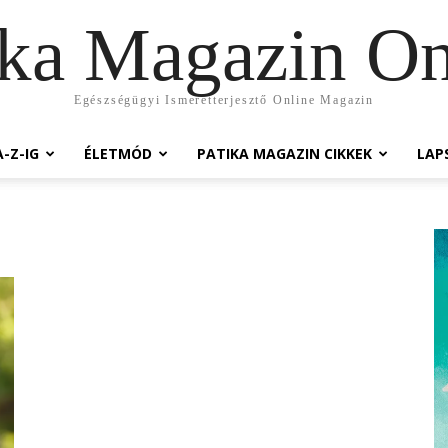
ika Magazin On
Egészségügyi Ismeretterjesztő Online Magazin
-Z-IG
ÉLETMÓD
PATIKA MAGAZIN CIKKEK
LAP