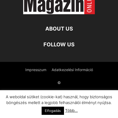
ABOUT US
FOLLOW US
Impresszum
Adatkezelési Információ
©
A weboldal sütiket (cookie-kat) használ, hogy biztonságos
böngészés mellett a legjobb felhasználói élményt nyújtsa.
Több...
Elfogadás