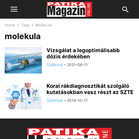
Home
Tags
Molekula
molekula
Vizsgálat a legoptimálisabb
dózis érdekében
Galenus
-
2021-06-11
Korai rákdiagnosztikát szolgáló
kutatásokban vesz részt az SZTE
Galenus
-
2019-10-17