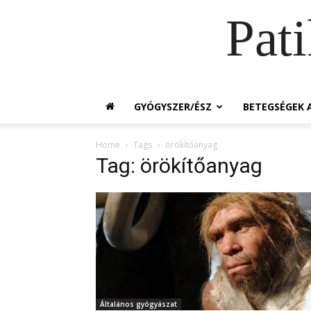
Pat
GYÓGYSZER/ÉSZ
BETEGSÉGEK A
Home
Tags
örökítőanyag
Tag: örökítőanyag
Általános gyógyászat