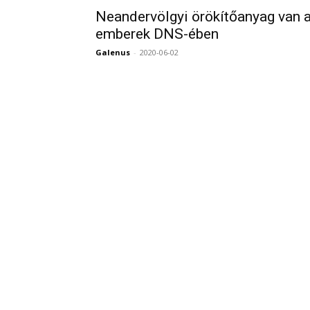
Neandervölgyi örökítőanyag van 
emberek DNS-ében
Galenus
-
2020-06-02