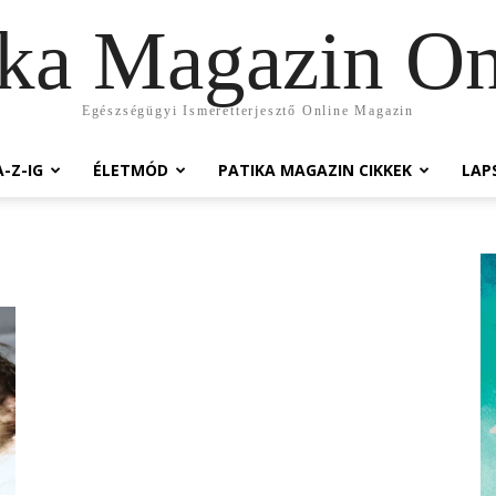
ika Magazin On
Egészségügyi Ismeretterjesztő Online Magazin
-Z-IG
ÉLETMÓD
PATIKA MAGAZIN CIKKEK
LAP