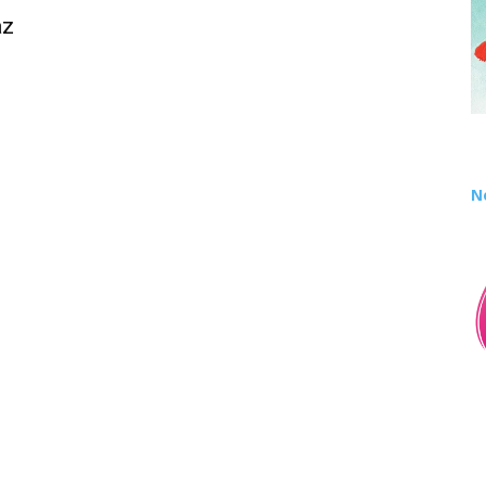
az
0
N