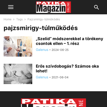
Home
Tags
Pajzsmirigy-túlműködés
pajzsmirigy-túlműködés
„Szelíd” módszerekkel a törékeny
csontok ellen – 1. rész
Galenus
-
2024-06-25
Erős szívdobogás? Számos oka
lehet!
Galenus
-
2021-06-04