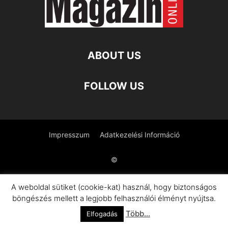
ABOUT US
FOLLOW US
Impresszum
Adatkezelési Információ
©
A weboldal sütiket (cookie-kat) használ, hogy biztonságos
böngészés mellett a legjobb felhasználói élményt nyújtsa.
Több...
Elfogadás