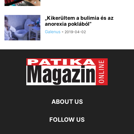
„Kikerültem a bulimia és az
anorexia poklából”
Galenus
-
2019-04-02
ABOUT US
FOLLOW US