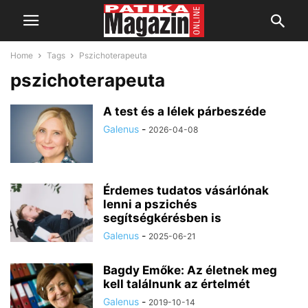
Home
Tags
Pszichoterapeuta
pszichoterapeuta
A test és a lélek párbeszéde
Galenus
-
2026-04-08
Érdemes tudatos vásárlónak
lenni a pszichés
segítségkérésben is
Galenus
-
2025-06-21
Bagdy Emőke: Az életnek meg
kell találnunk az értelmét
Galenus
-
2019-10-14