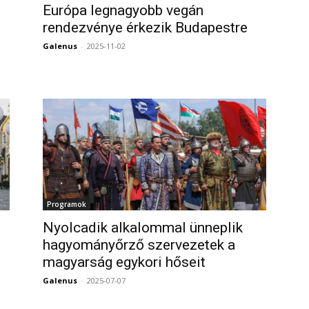
Európa legnagyobb vegán
rendezvénye érkezik Budapestre
Galenus
-
2025-11-02
0
0
Programok
Nyolcadik alkalommal ünneplik
hagyományőrző szervezetek a
magyarság egykori hőseit
Galenus
-
2025-07-07
0
0