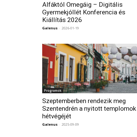
Alfáktól Omegáig – Digitális
Gyermekjóllét Konferencia és
Kiállítás 2026
Galenus
-
2026-01-19
Programok
Szeptemberben rendezik meg
Szentendrén a nyitott templomok
hétvégéjét
Galenus
-
2025-09-09