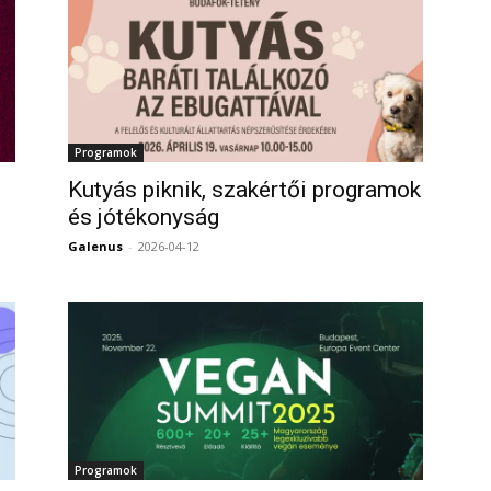
Programok
Kutyás piknik, szakértői programok
és jótékonyság
0
Galenus
-
2026-04-12
0
Programok