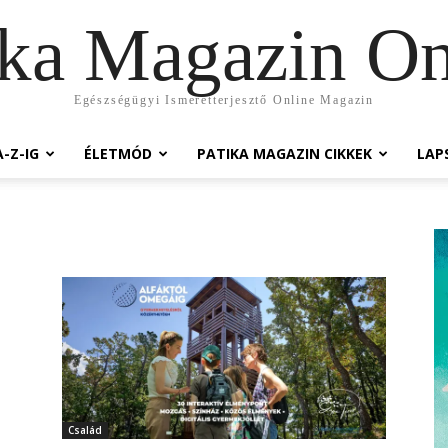
ika Magazin On
Egészségügyi Ismeretterjesztő Online Magazin
-Z-IG
ÉLETMÓD
PATIKA MAGAZIN CIKKEK
LAP
Család