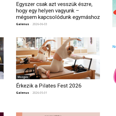
Egyszer csak azt vesszük észre,
hogy egy helyen vagyunk –
mégsem kapcsolódunk egymáshoz
0
Galenus
-
2026-06-03
0
N
Mozgás
Érkezik a Pilates Fest 2026
Galenus
-
2026-05-01
0
0