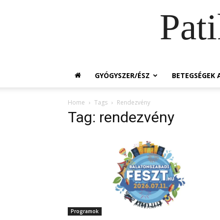
Pat
GYÓGYSZER/ÉSZ
BETEGSÉGEK A
Home
Tags
Rendezvény
Tag: rendezvény
Programok