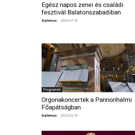
Egész napos zenei és családi
fesztivál Balatonszabadiban
Galenus
-
2026-07-10
Programok
Orgonakoncertek a Pannonhalmi
Főapátságban
Galenus
-
2026-05-19