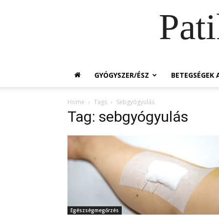
Pat
GYÓGYSZER/ÉSZ
BETEGSÉGEK A
Home
Tags
Sebgyógyulás
Tag: sebgyógyulás
Egészségmegőrzés