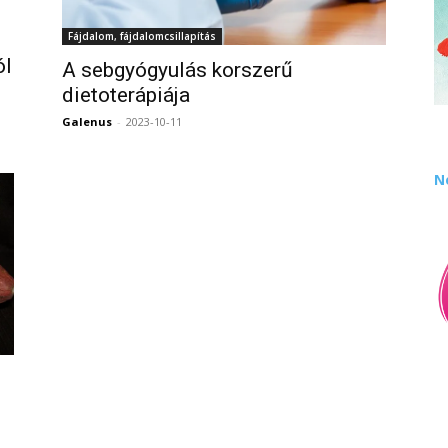
Fájdalom, fájdalomcsillapítás
ól
A sebgyógyulás korszerű
dietoterápiája
0
Galenus
-
2023-10-11
0
N
0