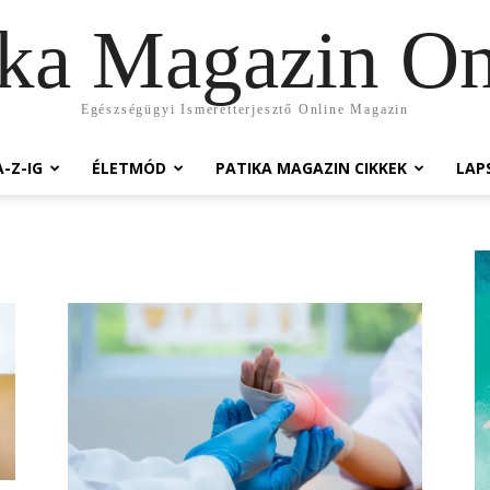
ika Magazin On
Egészségügyi Ismeretterjesztő Online Magazin
-Z-IG
ÉLETMÓD
PATIKA MAGAZIN CIKKEK
LAP