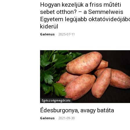
Hogyan kezeljük a friss műtéti
sebet otthon? – a Semmelweis
Egyetem legújabb oktatóvideójáb
kiderül
Galenus
-
2025-07-11
Egészségmegőrzés
Édesburgonya, avagy batáta
Galenus
-
2021-09-30