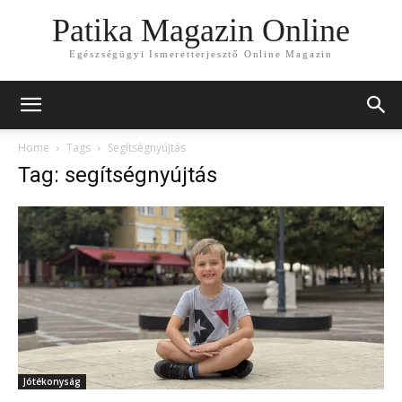
Patika Magazin Online
Egészségügyi Ismeretterjesztő Online Magazin
Home
Tags
Segítségnyújtás
Tag: segítségnyújtás
Jótékonyság