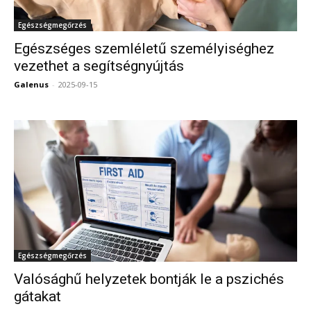
Egészségmegőrzés
Egészséges szemléletű személyiséghez
vezethet a segítségnyújtás
Galenus
-
2025-09-15
0
Egészségmegőrzés
Valósághű helyzetek bontják le a pszichés
gátakat