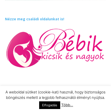
Nézze meg családi oldalunkat is!
A weboldal sütiket (cookie-kat) használ, hogy biztonságos
böngészés mellett a legjobb felhasználói élményt nyújtsa.
Impresszum
Adatkezelési Információ
Több...
Elfogadás
© Newspaper WordPress Theme by TagDiv