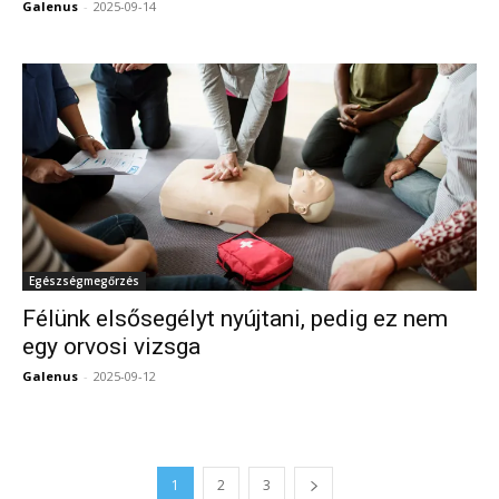
Galenus
-
2025-09-14
0
Egészségmegőrzés
Félünk elsősegélyt nyújtani, pedig ez nem
egy orvosi vizsga
Galenus
-
2025-09-12
0
1
2
3