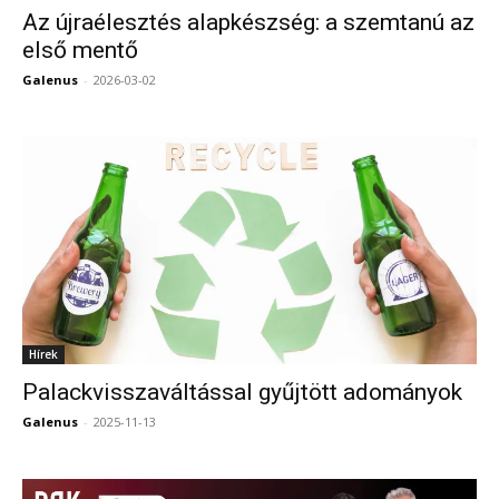
Az újraélesztés alapkészség: a szemtanú az
első mentő
Galenus
-
2026-03-02
0
Hírek
Palackvisszaváltással gyűjtött adományok
Galenus
-
2025-11-13
0