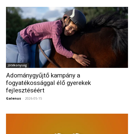
Jótékonyság
Adománygyűjtő kampány a
fogyatékossággal élő gyerekek
fejlesztéséért
Galenus
-
2026-05-15
0