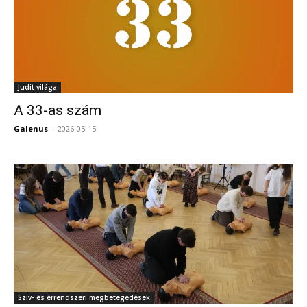
Judit világa
A 33-as szám
Galenus
-
2026-05-15
0
Szív- és érrendszeri megbetegedések