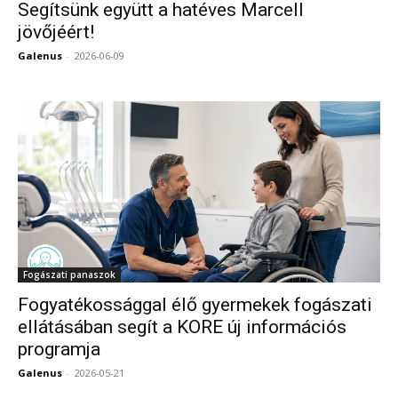
Segítsünk együtt a hatéves Marcell
jövőjéért!
Galenus
-
2026-06-09
0
Fogászati panaszok
Fogyatékossággal élő gyermekek fogászati
ellátásában segít a KORE új információs
programja
Galenus
-
2026-05-21
0