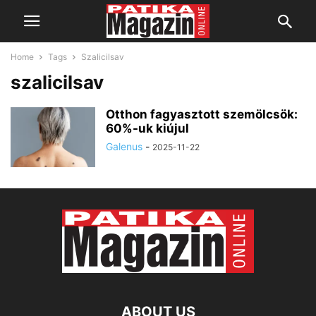
Home
Tags
Szalicilsav
szalicilsav
Otthon fagyasztott szemölcsök:
60%-uk kiújul
Galenus
-
2025-11-22
ABOUT US