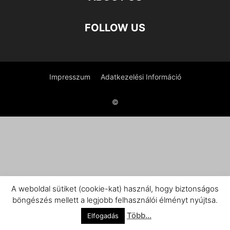
FOLLOW US
Impresszum
Adatkezelési Információ
©
A weboldal sütiket (cookie-kat) használ, hogy biztonságos
böngészés mellett a legjobb felhasználói élményt nyújtsa.
Több...
Elfogadás