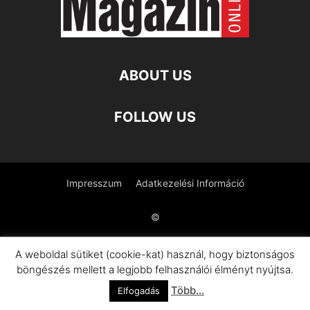
ABOUT US
FOLLOW US
Impresszum
Adatkezelési Információ
©
A weboldal sütiket (cookie-kat) használ, hogy biztonságos
böngészés mellett a legjobb felhasználói élményt nyújtsa.
Több...
Elfogadás