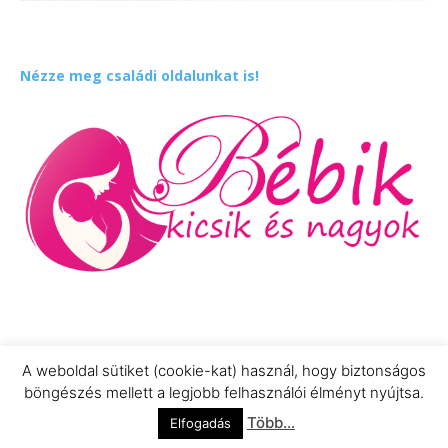
Nézze meg családi oldalunkat is!
A weboldal sütiket (cookie-kat) használ, hogy biztonságos
böngészés mellett a legjobb felhasználói élményt nyújtsa.
Impresszum
Adatkezelési Információ
Több...
Elfogadás
© Newspaper WordPress Theme by TagDiv