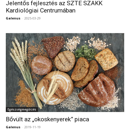
Jelentős fejlesztés az SZTE SZAKK
Kardiológiai Centrumában
Galenus
-
2025-03-29
0
Egészségmegőrzés
Bővült az „okoskenyerek” piaca
Galenus
-
2019-11-19
0