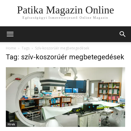
Patika Magazin Online
Egészségügyi Ismeretterjesztő Online Magazin
Home
Tags
Szív-koszorúér megbetegedések
Tag: szív-koszorúér megbetegedések
Hírek