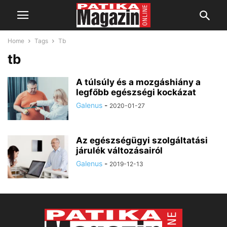
Home
Tags
Tb
tb
A túlsúly és a mozgáshiány a
legfőbb egészségi kockázat
Galenus
-
2020-01-27
Az egészségügyi szolgáltatási
járulék változásairól
Galenus
-
2019-12-13