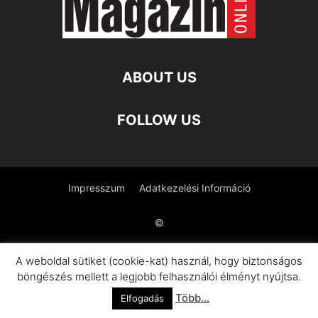
ABOUT US
FOLLOW US
Impresszum
Adatkezelési Információ
©
A weboldal sütiket (cookie-kat) használ, hogy biztonságos
böngészés mellett a legjobb felhasználói élményt nyújtsa.
Több...
Elfogadás