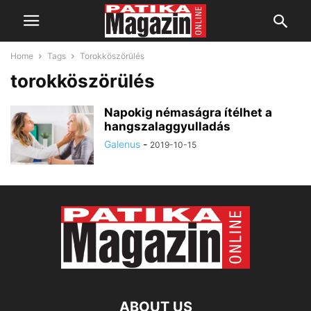
Home
Tags
Torokköszörülés
torokköszörülés
Napokig némaságra ítélhet a
hangszalaggyulladás
Galenus
-
2019-10-15
ABOUT US