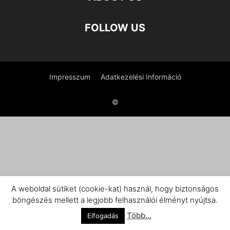
FOLLOW US
Impresszum
Adatkezelési Információ
©
A weboldal sütiket (cookie-kat) használ, hogy biztonságos
böngészés mellett a legjobb felhasználói élményt nyújtsa.
Több...
Elfogadás