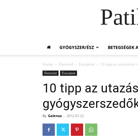
Pat
GYÓGYSZER/ÉSZ
BETEGSÉGEK A
Home
Életmód
Évszakok
10 tipp az utazáshoz
Életmód
Évszakok
10 tipp az utazá
gyógyszerszedő
By
Galenus
-
2012-07-22