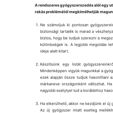
A rendszeres gyógyszerszedés alól egy ut
rakás problémától megkímélhetjük magunka
Ne számoljuk ki pontosan gyógyszerei
biztonsági tartalék is marad a vészhely
biztos, hogy be tudjuk szerezni a megsz
különbségek is. A legjobb megoldás tehá
ideje alatt kitart.
Készítsünk egy listát gyógyszereink
Mindenképpen vigyük magunkkal a gyógys
ezek alapján össze tudjuk hasonlítani 
márkaneve országonként változhat. Ha 
nagyobb esélylyel tud a korábbihoz haso
Ha elkerülhető, akkor ne kezdjünk el új
Az új gyógyszer miatt esetleg mellékha