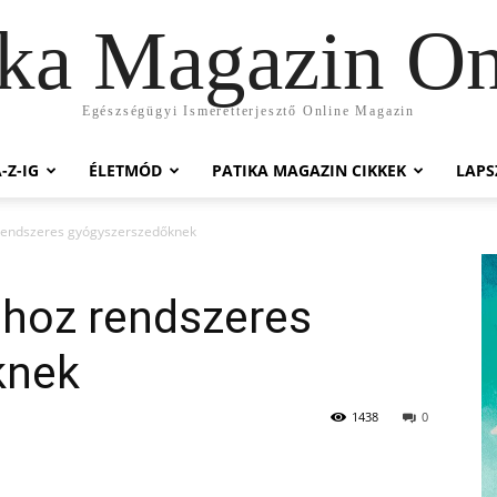
ika Magazin On
Egészségügyi Ismeretterjesztő Online Magazin
-Z-IG
ÉLETMÓD
PATIKA MAGAZIN CIKKEK
LAP
 rendszeres gyógyszerszedőknek
shoz rendszeres
knek
1438
0