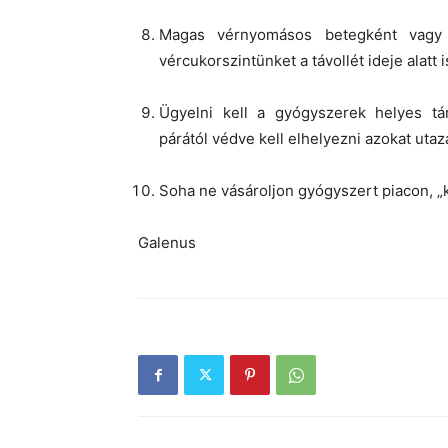
Magas vérnyomásos betegként vagy 
vércukorszintünket a távollét ideje alatt 
Ügyelni kell a gyógyszerek helyes tá
párától védve kell elhelyezni azokat utazás
Soha ne vásároljon gyógyszert piacon, „ké
Galenus