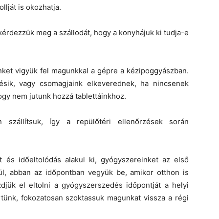
lját is okozhatja.
 kérdezzük meg a szállodát, hogy a konyhájuk ki tudja-e
nket vigyük fel magunkkal a gépre a kézipoggyászban.
késik, vagy csomagjaink elkeverednek, ha nincsenek
ogy nem jutunk hozzá tablettáinkhoz.
szállítsuk, így a repülőtéri ellenőrzések során
 és időeltolódás alakul ki, gyógyszereinket az első
nül, abban az időpontban vegyük be, amikor otthon is
jük el eltolni a gyógyszerszedés időpontját a helyi
tünk, fokozatosan szoktassuk magunkat vissza a régi