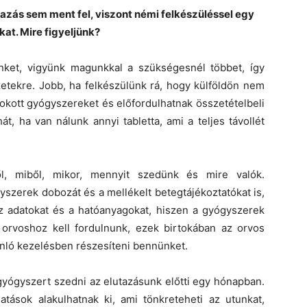
azás sem ment fel, viszont némi felkészüléssel egy
t. Mire figyeljünk?
nket, vigyünk magunkkal a szükségesnél többet, így
zetekre. Jobb, ha felkészülünk rá, hogy külföldön nem
okott gyógyszereket és előfordulhatnak összetételbeli
t, ha van nálunk annyi tabletta, ami a teljes távollét
ről, miből, mikor, mennyit szedünk és mire valók.
zerek dobozát és a mellékelt betegtájékoztatókat is,
az adatokat és a hatóanyagokat, hiszen a gyógyszerek
orvoshoz kell fordulnunk, ezek birtokában az orvos
nló kezelésben részesíteni bennünket.
 gyógyszert szedni az elutazásunk előtti egy hónapban.
tások alakulhatnak ki, ami tönkreteheti az utunkat,