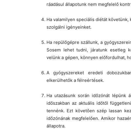
ráadásul állapotunk nem megfelelő kontrol
Ha valamilyen speciális diétát követünk,
szolgálni igényeinket.
Ha repülőgépre szállunk, a gyógyszerei
Sosem lehet tudni, járatunk esetleg 
velünk a gépen, könnyen előfordulhat, h
A gyógyszereket eredeti dobozukban 
elkerülhetők a félreértések.
Ha utazásunk során időzónát lépünk át
időszakban az aktuális időtől függetle
tennénk. Ezt követően szép lassan kezd
időzónának megfelelően. Amikor hazaér
állapotra.