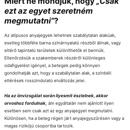
Miért ne mondjuk, hogy
„Csak
ezt az egyet szeretném
megmutatni”
?
Az atípusos anyajegyek lehetnek szabálytalan alakúak,
esetleg többféle barna színárnyalatú részből állnak, vagy
eltérő tapintatú területek különíthetők el bennük.
Ellenőrzésük a szakemberek részéről különleges
odafigyelést igényel, a betegek pedig könnyen
gondolhatják azt, hogy a szabálytalan alak, a színbéli
eltérések rosszindulatú elváltozás jelei.
Ha az önvizsgálat során ilyesmit észlelnek, akkor
orvoshoz fordulnak,
ám egyáltalán nem ajánlott ilyen
esetben sem csak azt az egy anyajegyet megmutatni.
Különösen, ha a beteg régen járt anyajegyszűrésen vagy a
magas rizikójú csoportba tartozik.