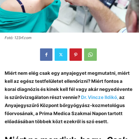
Fotó: 123rf.com
Miért nem elég csak egy anyajegyet megmutatni, miért
kell az egész testfelületet ellenőrizni? Miért fontos a
korai diagnózis és kinek kell fél vagy akár negyedévente
is szűrővizsgálaton részt vennie?
Dr. Vincze Ildikó,
az
Anyajegyszűrő Központ bőrgyógyász-kozmetológus
főorvosának, a Prima Medica Szakmai Napon tartott
előadásában többek közt ezekről is szó esett.