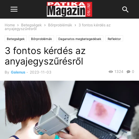
Home
Betegségek
Bőrproblémák
3 fontos kérdés az
anyajegyszűrésről
Betegségek
Bőrproblémák
Daganatos megbetegedések
Reflektor
3 fontos kérdés az
anyajegyszűrésről
1324
0
By
Galenus
-
2023-11-03