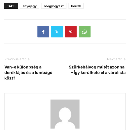
TAGS
anyajegy
bőrgyógyász
bőrrák
Previous article
Next article
Van-e különbség a
Szürkehályog műtét azonnal
derékfájás és a lumbágó
– Így kerülhető el a várólista
közt?