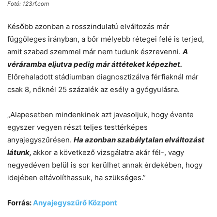
Fotó: 123rf.com
Később azonban a rosszindulatú elváltozás már
függőleges irányban, a bőr mélyebb rétegei felé is terjed,
amit szabad szemmel már nem tudunk észrevenni.
A
véráramba eljutva pedig már áttéteket képezhet.
Előrehaladott stádiumban diagnosztizálva férfiaknál már
csak 8, nőknél 25 százalék az esély a gyógyulásra.
„Alapesetben mindenkinek azt javasoljuk, hogy évente
egyszer vegyen részt teljes testtérképes
anyajegyszűrésen.
Ha azonban szabálytalan elváltozást
látunk,
akkor a következő vizsgálatra akár fél-, vagy
negyedéven belül is sor kerülhet annak érdekében, hogy
idejében eltávolíthassuk, ha szükséges.”
Forrás:
Anyajegyszűrő Központ