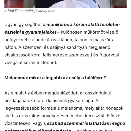
A fotó illusztráció: pixabay.com
Ugyanígy segíthet
a manikűrös a köröm alatti területen
észlelni a gyanús jeleket
– különösen műkörmöt viselő
hölgyeknél – a pedikűrös a lábon, talpon, a masszőr a
háton. A szemben, és szájnyálkahártyán megjelenő
elváltozások korai felismerése szemészeti és fogorvosi
vizsgálat során történhet.
Melanoma: mikor a legjobb az esély a túlélésre?
Az elmúlt tíz évben megduplázódott a rosszindulatú
bőrdaganatok előfordulásának gyakorisága. A
legveszélyesebb formája a melanoma, mely akár hónapok
alatt is drasztikus növekedésen mehet keresztül. Először
vízszintesen, vagyis
szabad szemmel is láthatóan megnő
a pigmentált elváltozás mérete
. Ha ekkor orvoshoz