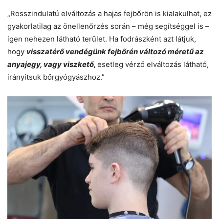
„Rosszindulatú elváltozás a hajas fejbőrön is kialakulhat, ez
gyakorlatilag az önellenőrzés során – még segítséggel is –
igen nehezen látható terület. Ha fodrászként azt látjuk,
hogy
visszatérő vendégünk fejbőrén változó méretű az
anyajegy, vagy viszkető,
esetleg vérző elváltozás látható,
irányítsuk bőrgyógyászhoz.”