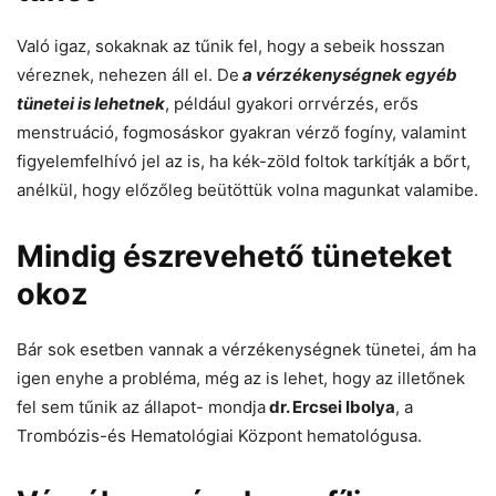
Való igaz, sokaknak az tűnik fel, hogy a sebeik hosszan
véreznek, nehezen áll el. De
a vérzékenységnek egyéb
tünetei is lehetnek
, például gyakori orrvérzés, erős
menstruáció, fogmosáskor gyakran vérző fogíny, valamint
figyelemfelhívó jel az is, ha kék-zöld foltok tarkítják a bőrt,
anélkül, hogy előzőleg beütöttük volna magunkat valamibe.
Mindig észrevehető tüneteket
okoz
Bár sok esetben vannak a vérzékenységnek tünetei, ám ha
igen enyhe a probléma, még az is lehet, hogy az illetőnek
fel sem tűnik az állapot- mondja
dr. Ercsei Ibolya
, a
Trombózis-és Hematológiai Központ hematológusa.