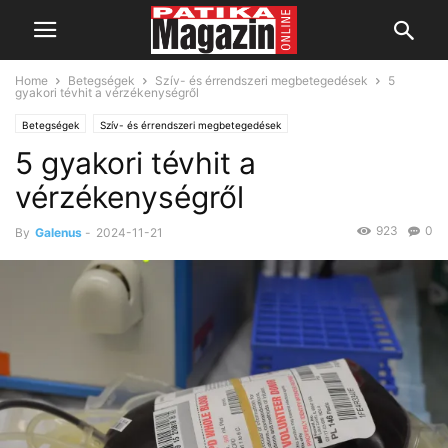
Home
Betegségek
Szív- és érrendszeri megbetegedések
5
gyakori tévhit a vérzékenységről
Betegségek
Szív- és érrendszeri megbetegedések
5 gyakori tévhit a
vérzékenységről
923
0
By
Galenus
-
2024-11-21