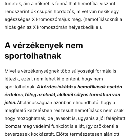
tünetek, ám a nőknél is fennállhat hemofília, viszont
rendszerint ők csupán hordozók, mivel van nekik egy
egészséges X kromoszómájuk még. (hemofíliásoknál a
hibás gén az X kromoszómán helyezkedik el).
A vérzékenyek nem
sportolhatnak
Mivel a vérzékenységnek több súlyossági formája is
létezik, ezért nem lehet kijelenteni, hogy nem
sportolhatnak.
A kérdés inkább a hemofíliások esetén
érdekes, főleg azoknál, akiknél súlyos formában van
jelen.
Általánosságban azonban elmondható, hogy a
megfelelő kezelésben részesült hemofíliások nem csak
hogy mozoghatnak, de javasolt is, ugyanis a jól felépített
izomzat még védelmi funkciót is ellát, így csökkenti a
bevérzések kockázatát. Előtte természetesen ajánlott