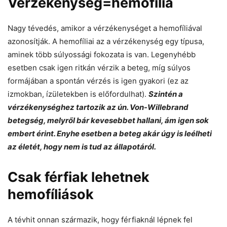
Vérzékenység=hemofília
Nagy tévedés, amikor a vérzékenységet a hemofíliával
azonosítják. A hemofíliai az a vérzékenység egy típusa,
aminek több súlyossági fokozata is van. Legenyhébb
esetben csak igen ritkán vérzik a beteg, míg súlyos
formájában a spontán vérzés is igen gyakori (ez az
izmokban, ízületekben is előfordulhat).
Szintén a
vérzékenységhez tartozik az ún. Von-Willebrand
betegség, melyről bár kevesebbet hallani, ám igen sok
embert érint. Enyhe esetben a beteg akár úgy is leélheti
az életét, hogy nem is tud az állapotáról.
Csak férfiak lehetnek
hemofíliások
A tévhit onnan származik, hogy férfiaknál lépnek fel