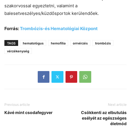
szakorvossal egyeztetni, valamint a
balesetveszélyes/küzdősportok kerülendőek.
Forrás:
Trombózis-és Hematológiai Központ
TAGS
hematológus
hemofília
orrvérzés
trombózis
vérzékenység
Previous article
Next article
Kávé mint csodafegyver
Csökkenti az elbutulás
esélyét az egészséges
életmód