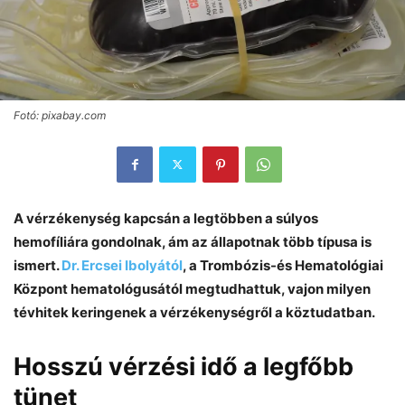
Fotó: pixabay.com
A vérzékenység kapcsán a legtöbben a súlyos
hemofíliára gondolnak, ám az állapotnak több típusa is
ismert.
Dr. Ercsei Ibolyától
, a Trombózis-és Hematológiai
Központ hematológusától megtudhattuk, vajon milyen
tévhitek keringenek a vérzékenységről a köztudatban.
Hosszú vérzési idő a legfőbb
tünet