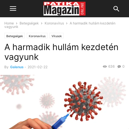
Home
Betegségek
Koronavírus
A harmadik hullám kezdetén
vagyunk
Betegségek
Koronavírus
Vírusok
A harmadik hullám kezdetén
vagyunk
636
0
By
Galenus
-
2021-02-22