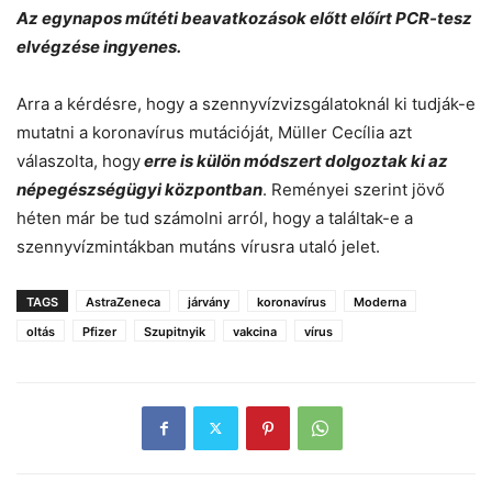
Az egynapos műtéti beavatkozások előtt előírt PCR-tesz
elvégzése ingyenes.
Arra a kérdésre, hogy a szennyvízvizsgálatoknál ki tudják-e
mutatni a koronavírus mutációját, Müller Cecília azt
válaszolta, hogy
erre is külön módszert dolgoztak ki az
népegészségügyi központban
. Reményei szerint jövő
héten már be tud számolni arról, hogy a találtak-e a
szennyvízmintákban mutáns vírusra utaló jelet.
TAGS
AstraZeneca
járvány
koronavírus
Moderna
oltás
Pfizer
Szupitnyik
vakcina
vírus