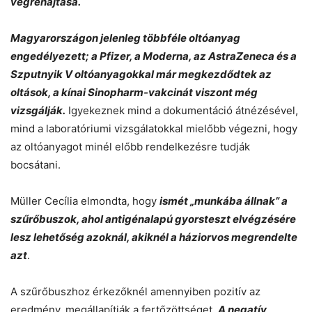
végrehajtása.
Magyarországon jelenleg többféle oltóanyag
engedélyezett; a Pfizer, a Moderna, az AstraZeneca és a
Szputnyik V oltóanyagokkal már megkezdődtek az
oltások, a kínai Sinopharm-vakcinát viszont még
vizsgálják.
Igyekeznek mind a dokumentáció átnézésével,
mind a laboratóriumi vizsgálatokkal mielőbb végezni, hogy
az oltóanyagot minél előbb rendelkezésre tudják
bocsátani.
Müller Cecília elmondta, hogy
ismét „munkába állnak” a
szűrőbuszok, ahol antigénalapú gyorsteszt elvégzésére
lesz lehetőség azoknál, akiknél a háziorvos megrendelte
azt
.
A szűrőbuszhoz érkezőknél amennyiben pozitív az
eredmény, megállapítják a fertőzöttséget.
A negatív