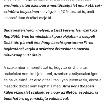
eredmény után azonban a mentőszolgálat munkatársai –
szintén a helyszínen
– elvégzik a PCR-tesztet is, amit
laboratórium értékel majd ki.
Budapesten három helyen, a Liszt Ferenc Nemzetközi
Repülőtér 1-es termináljának parkolójában, a csepeli
Deák téri piacnál és a Papp László sportaréna F1-es
bejáratánál várják a szűrésre érkezőket a buszok
hétköznap 9-17 óráig.
A szakember elmondta azt is, hogy az enyhe oltási
reakciókat nem kell jelenteni, azonban a súlyosakat igen,
és ha valakinél az első oltás után ilyen jelentkezik, akkor a
második dózist nem kaphatja meg.
Arra vonatkozóan
külön vizsgálat szükséges, hogy az illető másodszorra
beoltható-e egy másfajta vakcinával.