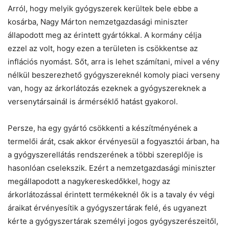
Arról, hogy melyik gyógyszerek kerültek bele ebbe a
kosárba, Nagy Márton nemzetgazdasági miniszter
állapodott meg az érintett gyártókkal. A kormány célja
ezzel az volt, hogy ezen a területen is csökkentse az
inflációs nyomást. Sőt, arra is lehet számítani, mivel a vény
nélkül beszerezhető gyógyszereknél komoly piaci verseny
van, hogy az árkorlátozás ezeknek a gyógyszereknek a
versenytársainál is ármérséklő hatást gyakorol.
Persze, ha egy gyártó csökkenti a készítményének a
termelői árát, csak akkor érvényesül a fogyasztói árban, ha
a gyógyszerellátás rendszerének a többi szereplője is
hasonlóan cselekszik. Ezért a nemzetgazdasági miniszter
megállapodott a nagykereskedőkkel, hogy az
árkorlátozással érintett termékeknél ők is a tavaly év végi
áraikat érvényesítik a gyógyszertárak felé, és ugyanezt
kérte a gyógyszertárak személyi jogos gyógyszerészeitől,