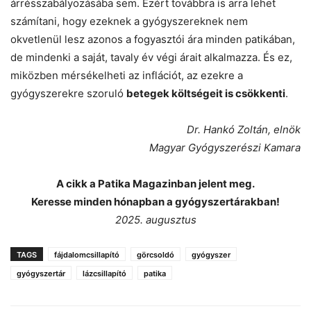
árrésszabályozásába sem. Ezért továbbra is arra lehet
számítani, hogy ezeknek a gyógyszereknek nem
okvetlenül lesz azonos a fogyasztói ára minden patikában,
de mindenki a saját, tavaly év végi árait alkalmazza. És ez,
miközben mérsékelheti az inflációt, az ezekre a
gyógyszerekre szoruló
betegek költségeit is csökkenti
.
Dr. Hankó Zoltán, elnök
Magyar Gyógyszerészi Kamara
A cikk a Patika Magazinban jelent meg.
Keresse minden hónapban a gyógyszertárakban!
2025. augusztus
TAGS
fájdalomcsillapító
görcsoldó
gyógyszer
gyógyszertár
lázcsillapító
patika