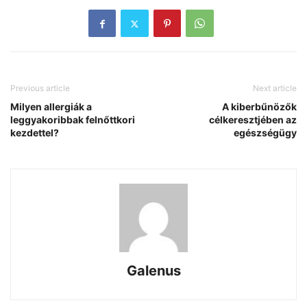
Previous article
Next article
Milyen allergiák a
A kiberbűnözők
leggyakoribbak felnőttkori
célkeresztjében az
kezdettel?
egészségügy
Galenus