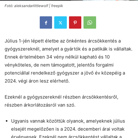
Fotó: aleksandarlittlewolf | freepik
Július 1-jén lépett életbe az önkéntes árcsökkentés a
gyógyszereknél, amelyet a gyártók és a patikák is vállaltak.
Ennek értelmében 34 vény nélkül kapható és 10
vényköteles, de nem támogatott, jelentős forgalmi
potenciállal rendelkező gyógyszer a jövő év közepéig a
2024. végi áron lesz elérhető.
Ezeknél a gyógyszereknél részben árcsökkentésről,
részben árkorlátozásról van szó.
Ugyanis vannak közöttük olyanok, amelyeknek július
elsejét megelőzően is a 2024. decemberi árai voltak
érvényesek. Ezeknél nem árcsökkentést vállaltak a