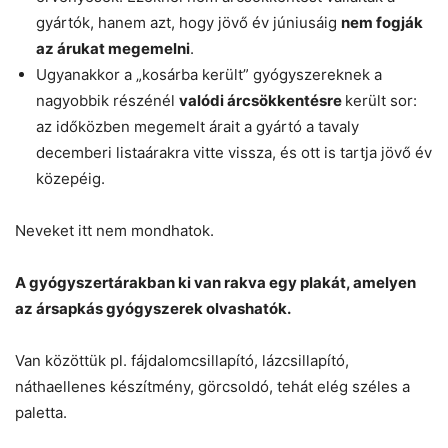
gyártók, hanem azt, hogy jövő év júniusáig
nem fogják
az árukat megemelni
.
Ugyanakkor a „kosárba került” gyógyszereknek a
nagyobbik részénél
valódi árcsökkentésre
került sor:
az időközben megemelt árait a gyártó a tavaly
decemberi listaárakra vitte vissza, és ott is tartja jövő év
közepéig.
Neveket itt nem mondhatok.
A gyógyszertárakban ki van rakva egy plakát, amelyen
az ársapkás gyógyszerek olvashatók.
Van közöttük pl. fájdalomcsillapító, lázcsillapító,
náthaellenes készítmény, görcsoldó, tehát elég széles a
paletta.