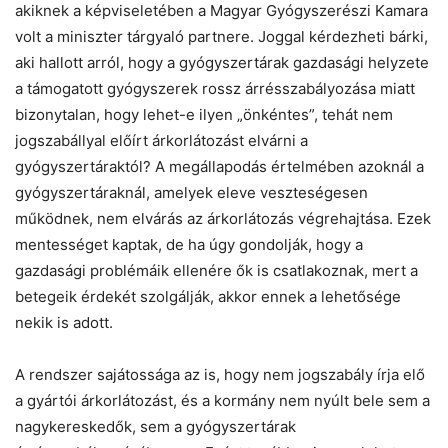
akiknek a képviseletében a Magyar Gyógyszerészi Kamara
volt a miniszter tárgyaló partnere. Joggal kérdezheti bárki,
aki hallott arról, hogy a gyógyszertárak gazdasági helyzete
a támogatott gyógyszerek rossz árrésszabályozása miatt
bizonytalan, hogy lehet-e ilyen „önkéntes”, tehát nem
jogszabállyal előírt árkorlátozást elvárni a
gyógyszertáraktól? A megállapodás értelmében azoknál a
gyógyszertáraknál, amelyek eleve veszteségesen
működnek, nem elvárás az árkorlátozás végrehajtása. Ezek
mentességet kaptak, de ha úgy gondolják, hogy a
gazdasági problémáik ellenére ők is csatlakoznak, mert a
betegeik érdekét szolgálják, akkor ennek a lehetősége
nekik is adott.
A rendszer sajátossága az is, hogy nem jogszabály írja elő
a gyártói árkorlátozást, és a kormány nem nyúlt bele sem a
nagykereskedők, sem a gyógyszertárak