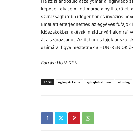
Ha az állandósuló aszályt már a leginkább 
képesek elviselni, ott marad a nyílt terület
szárazságtűrőbb idegenhonos inváziós növén
Emellett elterjedhetnek az egyéves fűfajok 
időszakokban aktívak, majd „nyári álomra” v
át a szárazságot. Az őshonos fajok pusztulás
számára, figyelmeztetnek a HUN-REN ÖK ök
Forrás: HUN-REN
TAGS
éghajlati krízis
éghajlatváltozás
élővilág