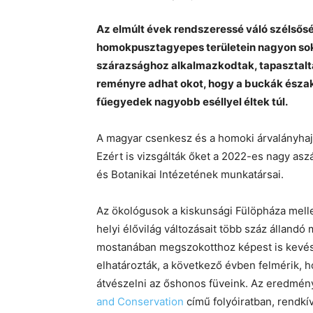
Az elmúlt évek rendszeressé váló szélsősé
homokpusztagyepes területein nagyon sok o
szárazsághoz alkalmazkodtak, tapasztalt
reményre adhat okot, hogy a buckák északi 
fűegyedek nagyobb eséllyel éltek túl.
A magyar csenkesz és a homoki árvalányhaj 
Ezért is vizsgálták őket a 2022-es nagy as
és Botanikai Intézetének munkatársai.
Az ökológusok a kiskunsági Fülöpháza mel
helyi élővilág változásait több száz álland
mostanában megszokotthoz képest is kevés e
elhatározták, a következő évben felmérik, 
átvészelni az őshonos füveink. Az eredmé
and Conservation
című folyóiratban, rendkí