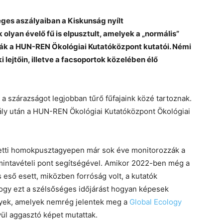
ges aszályaiban a Kiskunság nyílt
lyan évelő fű is elpusztult, amelyek a „normális”
ák a HUN-REN Ökológiai Kutatóközpont kutatói. Némi
lejtőin, illetve a facsoportok közelében élő
a szárazságot legjobban tűrő fűfajaink közé tartoznak.
zály után a HUN-REN Ökológiai Kutatóközpont Ökológiai
letti homokpusztagyepen már sok éve monitorozzák a
ó mintavételi pont segítségével. Amikor 2022-ben még a
ső esett, miközben forróság volt, a kutatók
hogy ezt a szélsőséges időjárást hogyan képesek
nyek, amelyek nemrég jelentek meg a
Global Ecology
vül aggasztó képet mutattak.