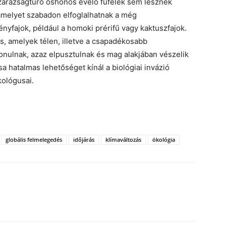
szárazságtűrő őshonos évelő fűfélék sem lesznek
, amelyet szabadon elfoglalhatnak a még
yfajok, például a homoki prérifű vagy kaktuszfajok.
is, amelyek télen, illetve a csapadékosabb
onulnak, azaz elpusztulnak és mag alakjában vészelik
a hatalmas lehetőséget kínál a biológiai invázió
ológusai.
globális felmelegedés
időjárás
klímaváltozás
ökológia