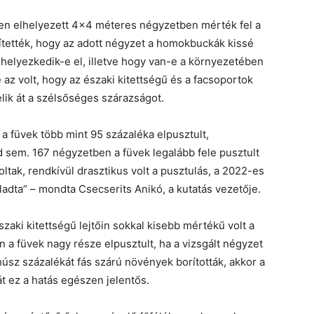
en elhelyezett 4×4 méteres négyzetben mérték fel a
gzítették, hogy az adott négyzet a homokbuckák kissé
n helyezkedik-e el, illetve hogy van-e a környezetében
 az volt, hogy az északi kitettségű és a facsoportok
lik át a szélsőséges szárazságot.
a füvek több mint 95 százaléka elpusztult,
 sem. 167 négyzetben a füvek legalább fele pusztult
oltak, rendkívül drasztikus volt a pusztulás, a 2022-es
adta” – mondta Csecserits Anikó, a kutatás vezetője.
zaki kitettségű lejtőin sokkal kisebb mértékű volt a
en a füvek nagy része elpusztult, ha a vizsgált négyzet
húsz százalékát fás szárú növények borították, akkor a
t ez a hatás egészen jelentős.