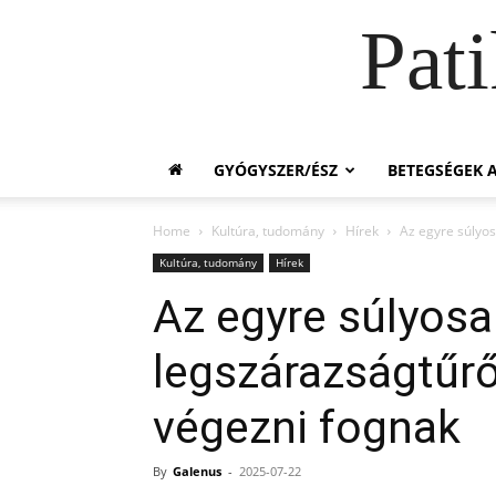
Pat
GYÓGYSZER/ÉSZ
BETEGSÉGEK A
Home
Kultúra, tudomány
Hírek
Az egyre súlyos
Kultúra, tudomány
Hírek
Az egyre súlyos
legszárazságtűrő
végezni fognak
By
Galenus
-
2025-07-22