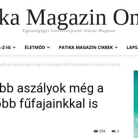
ika Magazin On
Egészségügyi Ismeretterjesztő Online Magazin
-Z-IG
ÉLETMÓD
PATIKA MAGAZIN CIKKEK
LAP
abb aszályok még a legszárazságtűrőbb fűfajainkkal is végezni fognak
abb aszályok még a
bb fűfajainkkal is
574
0