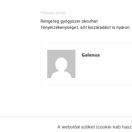
Previous article
Rengeteg gyógyszer okozhat
fényérzékenységet, sőt kiszáradást is nyáron
Galenus
A weboldal sütiket (cookie-kat) has
© Newspaper WordPress Theme by TagDiv