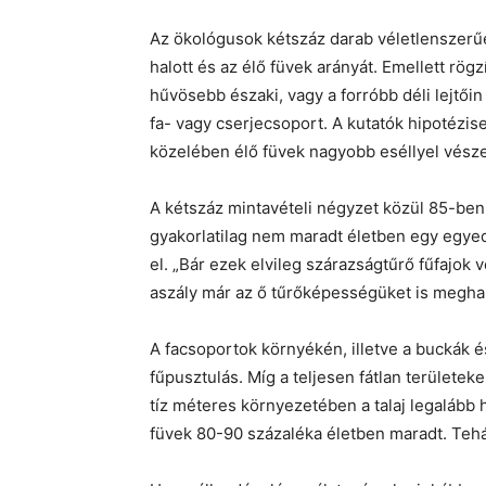
Az ökológusok kétszáz darab véletlenszerű
halott és az élő füvek arányát. Emellett rö
hűvösebb északi, vagy a forróbb déli lejtői
fa- vagy cserjecsoport. A kutatók hipotézise
közelében élő füvek nagyobb eséllyel vésze
A kétszáz mintavételi négyzet közül 85-ben 
gyakorlatilag nem maradt életben egy egyed
el. „Bár ezek elvileg szárazságtűrő fűfajok v
aszály már az ő tűrőképességüket is meghal
A facsoportok környékén, illetve a buckák és
fűpusztulás. Míg a teljesen fátlan területek
tíz méteres környezetében a talaj legalább 
füvek 80-90 százaléka életben maradt. Tehá