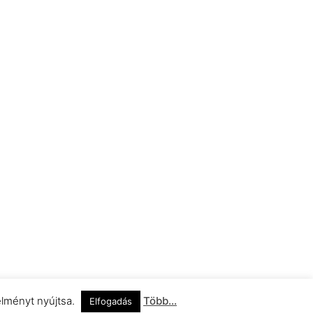
élményt nyújtsa.
Több...
Elfogadás
Impresszum
Adatkezelési Információ