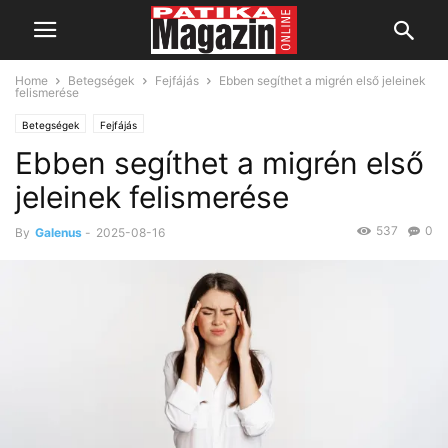
Home
Betegségek
Fejfájás
Ebben segíthet a migrén első jeleinek
felismerése
Betegségek
Fejfájás
Ebben segíthet a migrén első
jeleinek felismerése
537
0
By
Galenus
-
2025-08-16