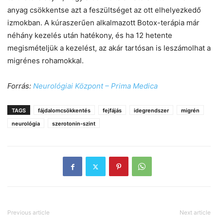
anyag csökkentse azt a feszültséget az ott elhelyezkedő
izmokban. A kúraszerűen alkalmazott Botox-terápia már
néhány kezelés után hatékony, és ha 12 hetente
megismételjük a kezelést, az akár tartósan is leszámolhat a
migrénes rohamokkal.
Forrás:
Neurológiai Központ – Prima Medica
TAGS
fájdalomcsökkentés
fejfájás
idegrendszer
migrén
neurológia
szerotonin-szint
Previous article
Next article