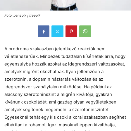
Fotó: benzoix | freepik
A prodroma szakaszban jelentkező reakciók nem
véletlenszerűek. Mindezek tudattalan kísérletek arra, hogy
egyensúlyba hozzák azokat az idegrendszeri változásokat,
amelyek migrént okozhatnak. Ilyen jellemzően a
szerotonin, a dopamin háztartás változása és az
idegrendszer szabálytalan működése. Ha például az
alacsony szerotoninszint a migrén kiváltója, gyakran
kívánunk csokoládét, ami gazdag olyan vegyületekben,
amelyek segítenek megemelni a szerotoninszintet.
Egyeseknél tehát egy kis csoki a korai szakaszban segíthet
elhárítani a rohamot. Igaz, másoknál éppen kiválthatja,