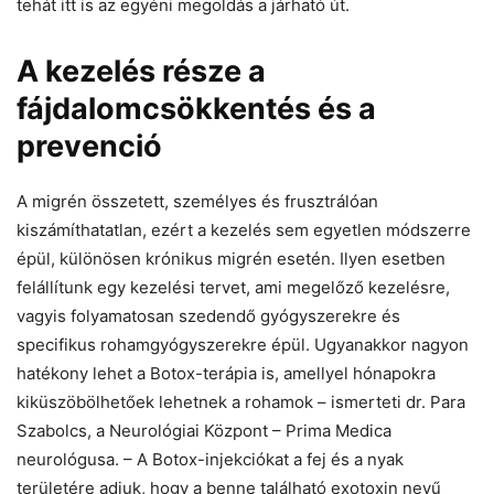
tehát itt is az egyéni megoldás a járható út.
A kezelés része a
fájdalomcsökkentés és a
prevenció
A migrén összetett, személyes és frusztrálóan
kiszámíthatatlan, ezért a kezelés sem egyetlen módszerre
épül, különösen krónikus migrén esetén. Ilyen esetben
felállítunk egy kezelési tervet, ami megelőző kezelésre,
vagyis folyamatosan szedendő gyógyszerekre és
specifikus rohamgyógyszerekre épül. Ugyanakkor nagyon
hatékony lehet a Botox-terápia is, amellyel hónapokra
kiküszöbölhetőek lehetnek a rohamok – ismerteti dr. Para
Szabolcs, a Neurológiai Központ – Prima Medica
neurológusa. – A Botox-injekciókat a fej és a nyak
területére adjuk, hogy a benne található exotoxin nevű