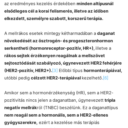
az eredményes kezelés érdekében
minden altípusnál
elsődleges cél a korai felismerés, illetve az időben
elkezdett, személyre szabott, korszerű terápia.
A mellrákos esetek mintegy kétharmadában a
daganat
növekedését az ösztrogén- és progeszteronhormon
serkentheti (hormonreceptor-pozitív, HR+),
illetve a
rákos sejtek érzékenyen reagálnak a mellszövet
sejtosztódását szabályozó, úgynevezett HER2 fehérjére
(HER2-pozitív, HER2+).
[3]
Előbbi típus
hormonterápiával,
utóbbi pedig
célzott HER2-terápiával
kezelhető.
[6]
Amikor sem a hormonérzékenység (HR), sem a HER2-
pozitivitás nincs jelen a daganatban, úgynevezett
tripla
negatív mellrák
ról (TNBC) beszélünk. Ez a daganattípus
nem reagál sem a hormonális, sem a HER2-ellenes
gyógyszerekre,
ezért a kezelése más terápiás