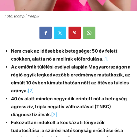
Fotó: jcomp | freepik
Nem csak az idősebbek betegsége: 50 év felett
csökken, alatta nő a mellrák előfordulása.
[1]
Az emlőrák túlélési esélyei alapján Magyarországon a
régió egyik legkedvezőbb eredménye mutatkozik, az
elmúlt 10 évben kimutathatóan nőtt az ötéves túlélés
aránya.
[2]
40 év alatt minden negyedik érintett nőt a betegség
agresszív, tripla negatív változatával (TNBC)
diagnosztizálnak.
[3]
Fokozottan indokolt a kockázati tényezők
tudatosítása, a szűrési hatékonyság erősítése és a