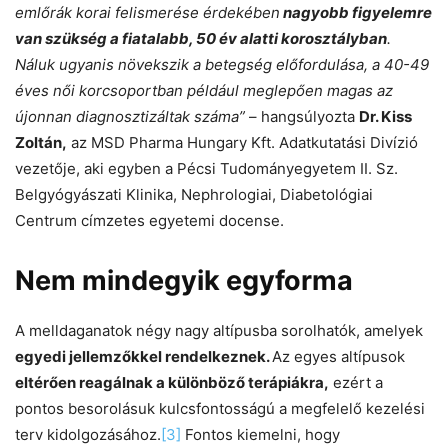
emlőrák korai felismerése érdekében
nagyobb figyelemre
van szükség a fiatalabb, 50 év alatti korosztályban
.
Náluk ugyanis növekszik a betegség előfordulása, a 40-49
éves női korcsoportban például meglepően magas az
újonnan diagnosztizáltak száma”
– hangsúlyozta
Dr. Kiss
Zoltán,
az MSD Pharma Hungary Kft. Adatkutatási Divízió
vezetője, aki egyben a Pécsi Tudományegyetem II. Sz.
Belgyógyászati Klinika, Nephrologiai, Diabetológiai
Centrum címzetes egyetemi docense.
Nem mindegyik egyforma
A melldaganatok négy nagy altípusba sorolhatók, amelyek
egyedi jellemzőkkel rendelkeznek.
Az egyes altípusok
eltérően reagálnak a különböző terápiákra,
ezért a
pontos besorolásuk kulcsfontosságú a megfelelő kezelési
terv kidolgozásához.
[3]
Fontos kiemelni, hogy