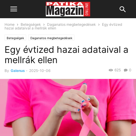
Home
Betegségek
Daganatos megbetegedések
Egy évtized
hazai adataival a mellrák ellen
Betegségek
Daganatos megbetegedések
Egy évtized hazai adataival a
mellrák ellen
625
0
By
Galenus
-
2025-10-06