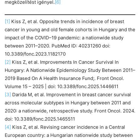
megközelítést igényel.
[6]
[1]
Kiss Z, et al. Opposite trends in incidence of breast
cancer in young and old female cohorts in Hungary and the
impact of the COVID–19 pandemic: a nationwide study
between 2011–2020. PubMed ID: 40231260 doi:
10.3389/fonc.2023.1182170
[2]
Kiss Z, et al. Improvements In Cancer Survival In
Hungary: A Nationwide Epidemiology Study Between 2011–
2019 Based On A Health Insurance Fund;. Front Oncol.
Volume 15 – 2025 | doi: 10.3389/fonc.2025.1446611
[3]
Darida M, et al. Improvement in breast cancer survival
across molecular subtypes in Hungary between 2011 and
2020: a nationwide, retrospective study. Front Oncol. 2024.
doi: 10.3389/fonc.2025.1465511
[4]
Kiss Z, et al. Revising cancer incidence in a Central
European country: a Hungarian nationwide study between