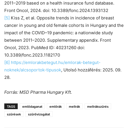
2011–2019 based on a health insurance fund database.
Front Oncol, 2024. doi: 10.3389/fonc.2024.1393132
[5]
Kiss Z, et al. Opposite trends in incidence of breast
cancer in young and old female cohorts in Hungary and the
impact of the COVID–19 pandemic: a nationwide study
between 2011–2020. Supplementary appendix. Front
Oncol, 2023. PubMed ID: 40231260 doi:
10.3389/fonc.2023.1182170
[6]
https://emlorakbetegut.hu/emlorak-betegut-
noknek/alcsoportok-tipusok
, Utolsó hozzáférés: 2025. 09.
28.
Forrás: MSD Pharma Hungary Kft.
TAGS
emlődaganat
emlőrák
mellrák
mellrákszűrés
szűrések
szűrővizsgálat