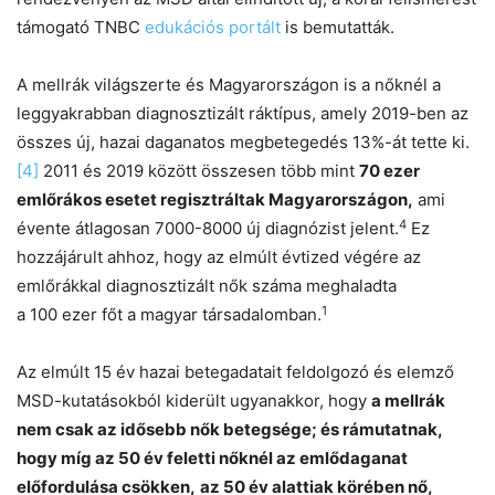
támogató TNBC
edukációs portált
is bemutatták.
A mellrák világszerte és Magyarországon is a nőknél a
leggyakrabban diagnosztizált ráktípus, amely 2019-ben az
összes új, hazai daganatos megbetegedés 13%-át tette ki.
[4]
2011 és 2019 között összesen több mint
70 ezer
emlőrákos esetet regisztráltak Magyarországon,
ami
4
évente átlagosan 7000-8000 új diagnózist jelent.
Ez
hozzájárult ahhoz, hogy az elmúlt évtized végére az
emlőrákkal diagnosztizált nők száma meghaladta
1
a 100 ezer főt a magyar társadalomban.
Az elmúlt 15 év hazai betegadatait feldolgozó és elemző
MSD-kutatásokból kiderült ugyanakkor, hogy
a mellrák
nem csak az idősebb nők betegsége; és rámutatnak,
hogy míg az 50 év feletti nőknél az emlődaganat
előfordulása csökken,
az 50 év alattiak körében nő,