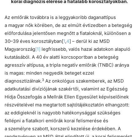
korai diagnózis elérése a fiatalabb korosztályokban.
Az emlőrák továbbra is a leggyakoribb daganattípus
a magyar nők körében, de az elmúlt évtizedben a betegség
előfordulása jelentősen megnőtt a fiataloknál, különösen a
30–39 éves korosztályban[
1
,
4
] – derül ki az MSD
Magyarország
[1]
legfrissebb, valós hazai adatokon alapuló
kutatásából. A 40 év alatti korcsoportban a betegség
agresszív altípusa, a tripla negatív emlőrák (TNBC) aránya
is magas: minden negyedik beteget ezzel
3
diagnosztizálnak.
Az onkológus szakemberek, az MSD
adatkutatási divíziójának szakértői, valamint az Egészség
Hídja Összefogás a Mellrák Ellen Egyesület képviselőinek
részvételével ma megtartott sajtótájékoztatón elhangzott:
az eddigieknél is nagyobb hatékonysággal szükséges
fellépni a fiatalkori emlőrák korai felismerése és
a személyre szabott, korszerű kezelése érdekében. A
rendezvényen az MSD által elindított új, a korai felismerést