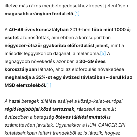
illetve más rákos megbetegedésekhez képest jelentősen
magasabb arányban fordul elő.
[1]
A
40–49 éves korosztályban
2019-ben
több mint 1000 új
esetet
azonosítottak, ami ebben a korcsoportban
négyszer-ötször gyakoribb előfordulást jelent,
mint a
második leggyakoribb daganat, a melanoma.
[5]
A
legnagyobb növekedés azonban a
30–39 éves
korosztályban
látható, ahol az előfordulás növekedése
meghaladja a 32%-ot egy évtized távlatában – derül ki az
MSD elemzéséből.
[1]
A hazai betegek túlélési esélyei a közép-kelet-európai
régió legjobbjai közé tartoznak
, ráadásul az elmúlt
évtizedben a betegség
ötéves túlélési mutatói
is
számottevően javultak. Ugyanakkor a HUN-CANCER EPI
kutatásainkban feltárt trendekből az is látszik, hogyaz