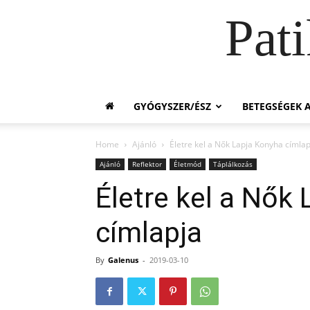
Pat
GYÓGYSZER/ÉSZ
BETEGSÉGEK A
Home
Ajánló
Életre kel a Nők Lapja Konyha címlap
Ajánló
Reflektor
Életmód
Táplálkozás
Életre kel a Nők
címlapja
By
Galenus
-
2019-03-10