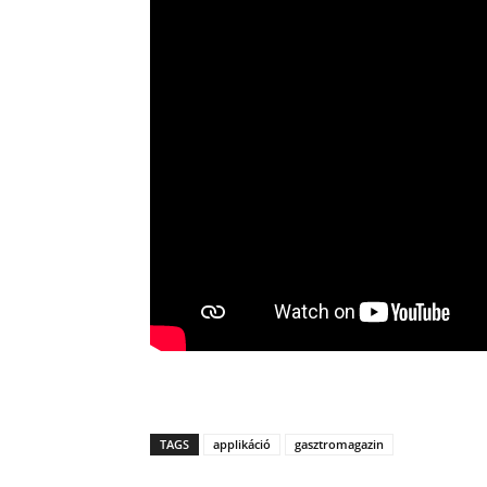
TAGS
applikáció
gasztromagazin