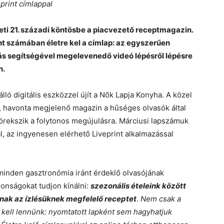
print címlappal
eti 21. századi köntösbe a piacvezető receptmagazin.
t számában életre kel a címlap: az egyszerűen
s segítségével megelevenedő videó lépésről lépésre
n.
ó digitális eszközzel újít a Nők Lapja Konyha. A közel
 havonta megjelenő magazin a hűséges olvasók által
örekszik a folytonos megújulásra. Márciusi lapszámuk
al, az ingyenesen elérhető Liveprint alkalmazással
minden gasztronómia iránt érdeklő olvasójának
donságokat tudjon kínálni:
szezonális ételeink között
lnak az ízlésüknek megfelelő receptet
.
Nem csak a
k kell lennünk: nyomtatott lapként sem hagyhatjuk