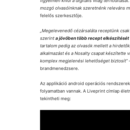
figyelmen kívül a digitális világ térhódítását.
mozgó olvasóinknak szeretnénk releváns m
felelős szerkesztője.
„Megelevenedő cézársaláta receptünk csak a
szerint
a jövőben több recept elkészítését
tartalom pedig az olvasók mellett a hirdetők
alkalmazást és a Nosalty csapat készítette 
komplex megjelenési lehetőséget biztosít”
–
brandmenedzsere.
Az applikáció android operációs rendszerekb
folyamatban vannak. A Liveprint címlap életr
tekintheti meg: