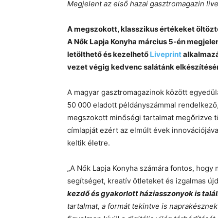
Megjelent az első hazai gasztromagazin live
A megszokott, klasszikus értékeket öltözt
A Nők Lapja Konyha március 5-én megjelen
letölthető és kezelhető
Liveprint
alkalmazá
vezet végig kedvenc salátánk elkészítésé
A magyar gasztromagazinok között egyedüláll
50 000 eladott példányszámmal rendelkező,
megszokott minőségi tartalmat megőrizve t
címlapját ezért az elmúlt évek innovációjáv
keltik életre.
„A Nők Lapja Konyha számára fontos, hogy 
segítséget, kreatív ötleteket és izgalmas új
kezdő és gyakorlott háziasszonyok is talá
tartalmat, a formát tekintve is naprakészne