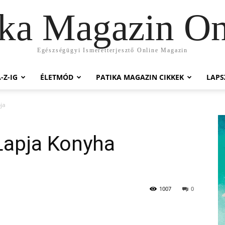
ika Magazin On
Egészségügyi Ismeretterjesztő Online Magazin
-Z-IG
ÉLETMÓD
PATIKA MAGAZIN CIKKEK
LAP
ja
 Lapja Konyha
1007
0