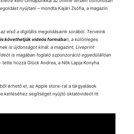
Életre kelő címlapunkkal az online térben otthonosan
egoldást nyújtani
– mondta Kajári Zsófia, a magazin
z első a digitális megoldásaink sorából. Terveink
 is követhetjük videós formába
n, a különleges
nek is újdonságot kínál: a magazint, Liveprint
videót is magában foglaló szponzoráció egyedülállóan
 tette hozzá Glück Andrea, a Nők Lapja Konyha
ől érhető el, az Apple store-ral a tárgyalások
e keltéséhez segítséget nyújtó oktatóvideót itt