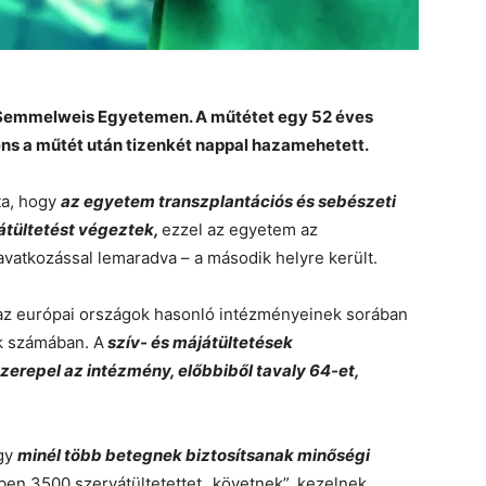
a Semmelweis Egyetemen. A műtétet egy 52 éves
iens a műtét után tizenkét nappal hazamehetett.
ta, hogy
az egyetem transzplantációs és sebészeti
átültetést végeztek,
ezzel az egyetem az
eavatkozással lemaradva – a második helyre került.
 az európai országok hasonló intézményeinek sorában
ók számában. A
szív- és májátültetések
zerepel az intézmény, előbbiből tavaly 64-et,
ogy
minél több betegnek biztosítsanak minőségi
ben 3500 szervátültetettet „követnek”, kezelnek