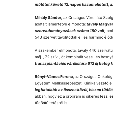
műtétet követő 12. napon hazamehetett, azó
Mihály Sándor,
az Országos Vérellátó Szolgá
adatait ismertetve elmondta:
tavaly Magyar
szervadományozások száma 180 volt,
ami 
543 szervet távolítottak el, és harminc élő
A szakember elmondta, tavaly 440 szervátü
máj-, 72 szív-, öt kombinált vese- és hasnyá
transzplantációs várólistára 612 új beteg ke
Rényi-Vámos Ferenc,
az Országos Onkológi
Egyetem Mellkassebészeti Klinika vezetője 
legfiatalabb az összes közül, hiszen tüdőá
abban, hogy ez a program is sikeres lesz,
tüdőátültetésről is.