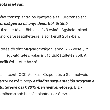
ta is jól van.
lat transzplantációs igazgatója az Eurotransplant
országon az elhunyt donorból történő
tizenkettővel több az előző évinél. Agyhalottakból
donoros veseátültetésre is sor került 2019-ben.
ltetés történt Magyarországon, ebből 266 vese-, 79
lmirigy-átültetés, valamint 18 tüdőátültetés volt.
A
rült fel
– tette hozzá.
ai Intézet (OOI) Mellkasi Központ és a Semmelweis
arról beszélt, hogy
a tüdőtranszplantációs program a
tültetésre csak 2015-ben nyílt lehetőség
. Bízik
 és mihamarabb beszámolhatnak az ötezredik