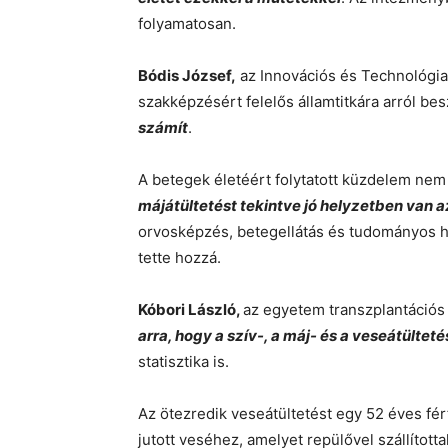
folyamatosan.
Bódis József,
az Innovációs és Technológiai
szakképzésért felelős államtitkára arról bes
számít
.
A betegek életéért folytatott küzdelem ne
májátültetést tekintve jó helyzetben van 
orvosképzés, betegellátás és tudományos há
tette hozzá.
Kóbori László,
az egyetem transzplantációs 
arra, hogy a szív-, a máj- és a veseátülteté
statisztika is.
Az ötezredik veseátültetést egy 52 éves férf
jutott veséhez, amelyet repülővel szállítot