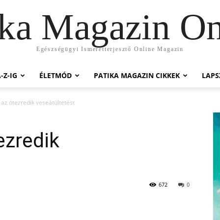
ika Magazin On
Egészségügyi Ismeretterjesztő Online Magazin
-Z-IG
ÉLETMÓD
PATIKA MAGAZIN CIKKEK
LAP
 az ötezredik veseátültetést
ezredik
672
0