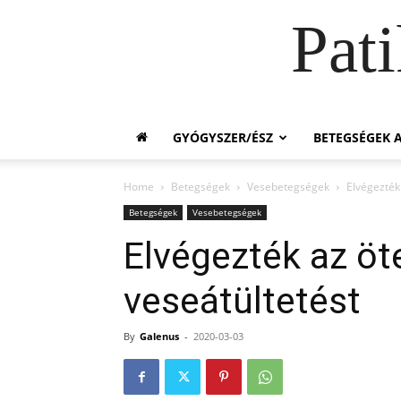
Pat
GYÓGYSZER/ÉSZ
BETEGSÉGEK A
Home
Betegségek
Vesebetegségek
Elvégezték
Betegségek
Vesebetegségek
Elvégezték az öt
veseátültetést
By
Galenus
-
2020-03-03