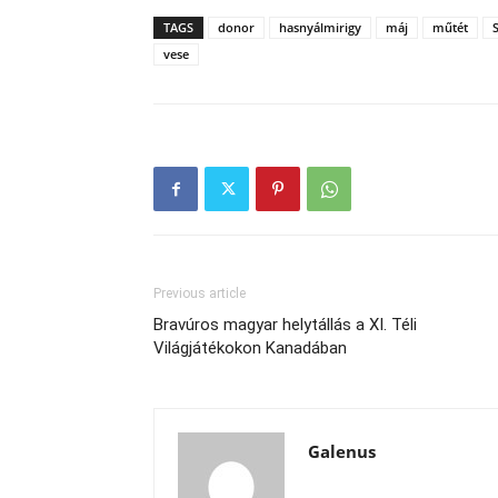
TAGS
donor
hasnyálmirigy
máj
műtét
vese
Previous article
Bravúros magyar helytállás a XI. Téli
Világjátékokon Kanadában
Galenus