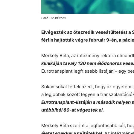
Fotó: 123rf.com
Elvégezték az ötezredik veseátültetést 
férfin hajtották végre február 9-én, a pác
Merkely Béla, az intézmény rektora elmond
klinikáján tavaly 130 nem élődonoros vese
Eurotransplant legfrissebb listáján – egy b
Sokan sokat tettek azért, hogy az egyetem
a legjobbak között legyen a transzplantáci
Eurotransplant-listáján a második helyen s
utóbbiból 80-at végeztek el.
Merkely Béla szerint a legfontosabb cél, h
életet ezekkel a műtétekkel
. Az intézmény