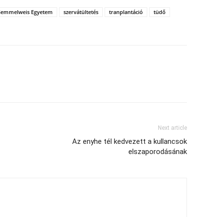
Semmelweis Egyetem
szervátültetés
tranplantáció
tüdő
Next article
Az enyhe tél kedvezett a kullancsok
elszaporodásának