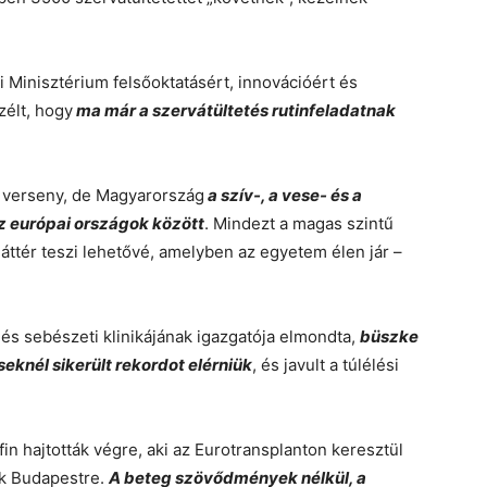
 Minisztérium felsőoktatásért, innovációért és
zélt, hogy
ma már a szervátültetés rutinfeladatnak
m verseny, de Magyarország
a szív-, a vese- és a
az európai országok között
. Mindezt a magas szintű
ttér teszi lehetővé, amelyben az egyetem élen jár –
és sebészeti klinikájának igazgatója elmondta,
büszke
seknél sikerült rekordot elérniük
, és javult a túlélési
in hajtották végre, aki az Eurotransplanton keresztül
tak Budapestre.
A beteg szövődmények nélkül, a