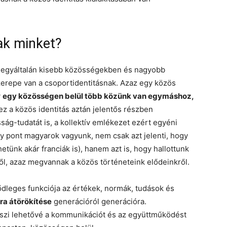
ak minket?
 egyáltalán kisebb közösségekben és nagyobb
zerepe van a csoportidentitásnak. Azaz egy közös
y
egy közösségen belül több közünk van egymáshoz,
ez a közös identitás aztán jelentős részben
ág-tudatát is, a kollektív emlékezet ezért egyéni
gy pont magyarok vagyunk, nem csak azt jelenti, hogy
tünk akár franciák is), hanem azt is, hogy hallottunk
ről, azaz megvannak a közös történeteink elődeinkről.
sődleges funkciója az értékek, normák, tudások és
ra átörökítése
generációról generációra.
teszi lehetővé a kommunikációt és az együttműködést