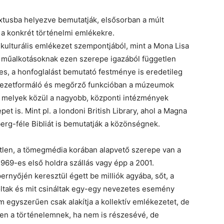
xtusba helyezve bemutatják, elsősorban a múlt
 a konkrét történelmi emlékekre.
 kulturális emlékezet szempontjából, mint a Mona Lisa
 műalkotásoknak ezen szerepe igazából független
res, a honfoglalást bemutató festménye is eredetileg
ékezetformáló és megőrző funkcióban a múzeumok
, melyek közül a nagyobb, központi intézmények
t is. Mint pl. a londoni British Library, ahol a Magna
berg-féle Bibliát is bemutatják a közönségnek.
tlen, a tömegmédia korában alapvető szerepe van a
1969-es első holdra szállás vagy épp a 2001.
ernyőjén keresztül égett be milliók agyába, sőt, a
voltak és mit csináltak egy-egy nevezetes esemény
em egyszerűen csak alakítja a kollektív emlékezetet, de
sen a történelemnek, ha nem is részesévé, de