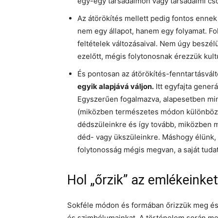
egy-egy társadalmon vagy társadalmi cs
Az átörökítés mellett pedig fontos enne
nem egy állapot, hanem egy folyamat. Fol
feltételek változásaival. Nem úgy beszé
ezelőtt, mégis folytonosnak érezzük kult
És pontosan az átörökítés-fenntartásvál
egyik alapjává váljon.
Itt egyfajta gener
Egyszerűen fogalmazva, alapesetben min
(miközben természetes módon különbözünk
dédszüleinkre és így tovább, miközben 
déd- vagy ükszüleinkre. Máshogy élünk, 
folytonosság mégis megvan, a saját tuda
Hol „őrzik” az emlékeinke
Sokféle módon és formában őrizzük meg és 
és szimbólumainkat. A történelem során me