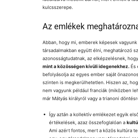
kulcsszerepe.
Az emlékek meghatározn
Abban, hogy mi, emberek képesek vagyunk
társadalmakban együtt élni, meghatározó s
azonosságtudatnak, az elképzelésnek, hog
mint a közösségen kívüli idegenekhez.
És 
befolyásolja az egyes ember saját önazonoss
szinten is megkerülhetetlen. Hiszen az, ho
nem vagyunk például franciák (miközben lehe
már Mátyás királyról vagy a trianoni döntés
Így aztán a kollektív emlékezet egyik el
értékelések, azaz összefoglalóan a
kultú
Ami azért fontos, mert a közös kultúra 