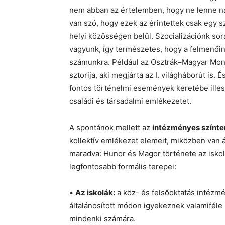
nem abban az értelemben, hogy ne lenne nag
van szó, hogy ezek az érintettek csak egy s
helyi közösségen belül. Szocializációnk sorá
vagyunk, így természetes, hogy a felmenőin
számunkra. Például az Osztrák–Magyar Mona
sztorija, aki megjárta az I. világháborút is.
fontos történelmi események keretébe ille
családi és társadalmi emlékezetet.
A spontánok mellett az
intézményes színte
kollektív emlékezet elemeit, miközben van á
maradva: Hunor és Magor története az iskola
legfontosabb formális terepei:
•
Az iskolák:
a köz- és felsőoktatás intézmé
általánosított módon igyekeznek valamiféle 
mindenki számára.