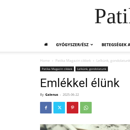
Pat
GYÓGYSZER/ÉSZ
BETEGSÉGEK A
Home
Patika Magazin cikkek
Lelkünk, gondolatun
Patika Magazin cikkek
Lelkünk, gondolatunk
Emlékkel élünk
By
Galenus
-
2025-06-22