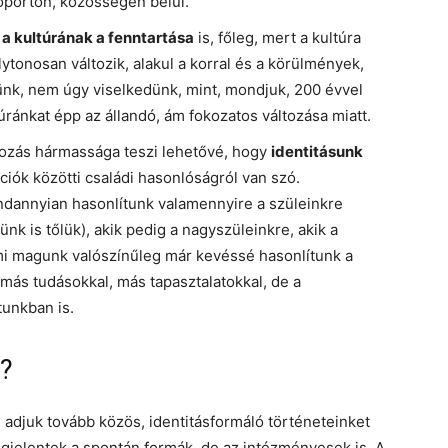
oporton, közösségen belül.
k
a kultúrának a fenntartása
is, főleg, mert a kultúra
ytonosan változik, alakul a korral és a körülmények,
lünk, nem úgy viselkedünk, mint, mondjuk, 200 évvel
úránkat épp az állandó, ám fokozatos változása miatt.
tozás hármassága teszi lehetővé, hogy
identitásunk
ációk közötti családi hasonlóságról van szó.
dannyian hasonlítunk valamennyire a szüleinkre
 is tőlük), akik pedig a nagyszüleinkre, akik a
mi magunk valószínűleg már kevéssé hasonlítunk a
más tudásokkal, más tapasztalatokkal, de a
tunkban is.
t?
adjuk tovább közös, identitásformáló történeteinket
gjelentek a spontán formák, de az intézményesek is. A