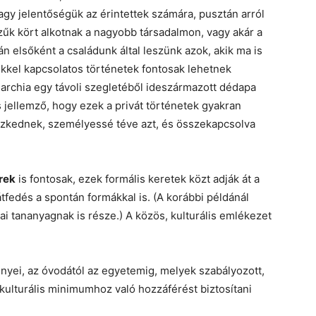
y jelentőségük az érintettek számára, pusztán arról
zűk kört alkotnak a nagyobb társadalmon, vagy akár a
n elsőként a családunk által leszünk azok, akik ma is
kkel kapcsolatos történetek fontosak lehetnek
rchia egy távoli szegletéből ideszármazott dédapa
 És jellemző, hogy ezek a privát történetek gyakran
szkednek, személyessé téve azt, és összekapcsolva
rek
is fontosak, ezek formális keretek közt adják át a
tfedés a spontán formákkal is. (A korábbi példánál
i tananyagnak is része.) A közös, kulturális emlékezet
nyei, az óvodától az egyetemig, melyek szabályozott,
kulturális minimumhoz való hozzáférést biztosítani