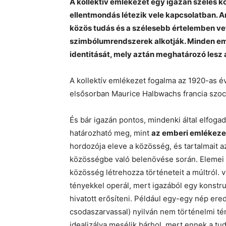
A kollektív emlékezet egy igazán széles kö
ellentmondás létezik vele kapcsolatban. A
közös tudás és a szélesebb értelemben vet
szimbólumrendszerek alkotják. Minden emb
identitását, mely aztán meghatározó les
A kollektív emlékezet fogalma az 1920-as 
elsősorban Maurice Halbwachs francia szo
És bár igazán pontos, mindenki által elfogad
határozható meg, mint
az emberi emlékezet
hordozója eleve a közösség, és tartalmait az
közösségbe való belenövése során. Elemei 
közösség létrehozza történeteit a múltról. 
tényekkel operál, mert igazából egy konstru
hivatott erősíteni. Például egy-egy nép er
csodaszarvassal) nyilván nem történelmi tén
idealizálva mesélik bárhol, mert ennek a tu