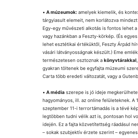
•
A múzeumok:
amelyek kiemelik, és konte
tárgyiasult elemeit, nem korlátozva mindezt
Egy-egy művészeti alkotás is fontos lehet a
vagy hazánkban a Feszty-körkép. (És egyes
lehet esztétikai értéküktől, Feszty Árpád hí
vásári látványosságnak készült.) Eme eml
természetesen osztoznak a
könyvtárakkal
gyakran töltenek be egyfajta múzeumi szerepe
Carta több eredeti változatát, vagy a Guten
•
A média
szerepe is jó ideje megkerülhete
hagyományos, ill. az online felületeknek. A 
szeptember 11-i terrortámadás is a tévé kép
legtöbben tudni vélik azt is, pontosan hol 
idején. Ez a fajta közvetítettség ráadásul n
– sokak szubjektív érzete szerint – egyene