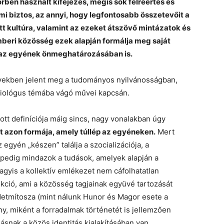
rben használt kifejezés, mégis sok félreértés és
mi biztos, az annyi, hogy legfontosabb összetevőit a
t kultúra, valamint az ezeket átszövő mintázatok és
eri közösség ezek alapján formálja meg saját
z az egyének önmeghatározásában is.
években jelent meg a tudományos nyilvánosságban,
ciológus témába vágó művei kapcsán.
ott definíciója máig sincs, nagy vonalakban úgy
 azon formája, amely túllép az egyéneken.
Mert
 egyén „készen” találja a szocializációja, a
pedig mindazok a tudások, amelyek alapján a
vagyis a kollektív emlékezet nem cáfolhatatlan
kció, ami a közösség tagjainak együvé tartozását
edetmítosza (mint nálunk Hunor és Magor esete a
y, miként a forradalmak történetét is jellemzően
dásnak a közös identitás kialakításában van