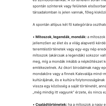
spontán színterek vagy felületek elsősorban
társadalomban is jelen vannak, főleg kisköz
A spontán altípus két fő kategóriára oszthat
•
Mítoszok, legendák, mondák:
a mítoszok 
jellemzően az élet és a világ alapvető kérdé
teremtéstörténetek vagy egy-egy nép erede
mítoszok (akárcsak a legendák) sokszor vallá
meg, míg a mondák inkább a népköltészet kör
emlékezetnek. Az ókori birodalmak nagy epo
mondaköre vagy a finnek Kalevalája mind-mi
kultúrájának, és e kultúra folytonosságána
vissza egy közösség a saját történetét, anná
„még mindig itt vagyunk” érzete, és nincs 
•
Családtörténetek:
ha a mítoszok a nagy e