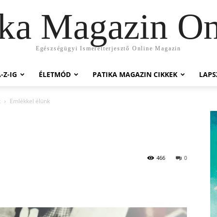
ika Magazin On
Egészségügyi Ismeretterjesztő Online Magazin
-Z-IG
ÉLETMÓD
PATIKA MAGAZIN CIKKEK
LAP
k
Emlékkel élünk
466
0