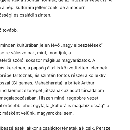
 a népi kultúrára jellemzőek, de a modern
össégi és családi szinten.
ó tovább.
minden kultúrában jelen lévő „nagy elbeszélések”,
seire válaszolnak, mint, mondjuk, a
téről szóló, sokszor mágikus magyarázatok. A
si keretben, a papság által is közvetítetten jelennek
ébe tartoznak, és szintén fontos részei a kollektív
szai (Gilgames, Mahabharata), a britek Arthur-
nd kiemelt szerepet játszanak az adott társadalom
k megalapozásában. Hiszen minél régebbre vezeti
l erősebb lehet egyfajta „kulturális magabiztosság”, a
ez másként velünk, magyarokkal sem.
lbeszélések, akkor a családtörténetek a kicsik. Persze