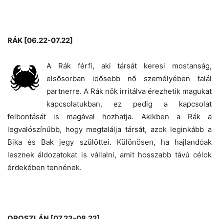
RÁK [06.22-07.22]
A Rák férfi, aki társát keresi mostanság,
elsősorban idősebb nő személyében talál
partnerre. A Rák nők irritálva érezhetik magukat
kapcsolatukban, ez pedig a kapcsolat
felbontását is magával hozhatja. Akikben a Rák a
legvalószínűbb, hogy megtalálja társát, azok leginkább a
Bika és Bak jegy szülöttei. Különösen, ha hajlandóak
lesznek áldozatokat is vállalni, amit hosszabb távú célok
érdekében tennének.
OROSZLÁN [07.23-08.22]