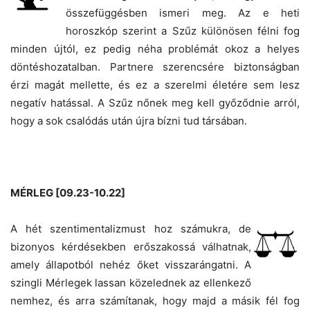
összefüggésben ismeri meg. Az e heti
horoszkóp szerint a Szűz különösen félni fog
minden újtól, ez pedig néha problémát okoz a helyes
döntéshozatalban. Partnere szerencsére biztonságban
érzi magát mellette, és ez a szerelmi életére sem lesz
negatív hatással. A Szűz nőnek meg kell győződnie arról,
hogy a sok csalódás után újra bízni tud társában.
MÉRLEG [09.23-10.22]
A hét szentimentalizmust hoz számukra, de
bizonyos kérdésekben erőszakossá válhatnak,
amely állapotból nehéz őket visszarángatni. A
szingli Mérlegek lassan közelednek az ellenkező
nemhez, és arra számítanak, hogy majd a másik fél fog