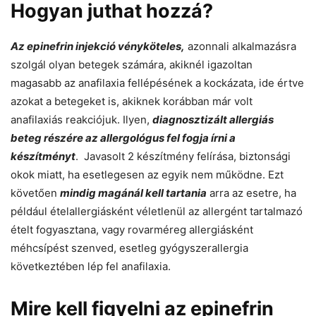
Hogyan juthat hozzá?
Az epinefrin injekció vényköteles,
azonnali alkalmazásra
szolgál olyan betegek számára, akiknél igazoltan
magasabb az anafilaxia fellépésének a kockázata, ide értve
azokat a betegeket is, akiknek korábban már volt
anafilaxiás reakciójuk. Ilyen,
diagnosztizált allergiás
beteg részére az allergológus fel fogja írni a
készítményt
. Javasolt 2 készítmény felírása, biztonsági
okok miatt, ha esetlegesen az egyik nem működne. Ezt
követően
mindig magánál kell tartania
arra az esetre, ha
például ételallergiásként véletlenül az allergént tartalmazó
ételt fogyasztana, vagy rovarméreg allergiásként
méhcsípést szenved, esetleg gyógyszerallergia
következtében lép fel anafilaxia.
Mire kell figyelni az epinefrin