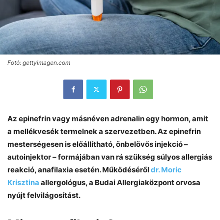
Fotó: gettyimagen.com
Az epinefrin vagy másnéven adrenalin egy hormon, amit
a mellékvesék termelnek a szervezetben. Az epinefrin
mesterségesen is előállítható, önbelövős injekció –
autoinjektor – formájában van rá szükség súlyos allergiás
reakció, anafilaxia esetén. Működéséről
dr. Moric
Krisztina
allergológus, a Budai Allergiaközpont orvosa
nyújt felvilágosítást.