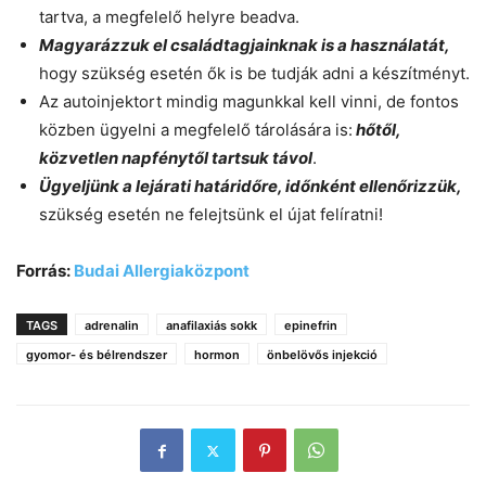
tartva, a megfelelő helyre beadva.
Magyarázzuk el családtagjainknak is a használatát,
hogy szükség esetén ők is be tudják adni a készítményt.
Az autoinjektort mindig magunkkal kell vinni, de fontos
közben ügyelni a megfelelő tárolására is:
hőtől,
közvetlen napfénytől tartsuk távol
.
Ügyeljünk a lejárati határidőre, időnként ellenőrizzük,
szükség esetén ne felejtsünk el újat felíratni!
Forrás:
Budai Allergiaközpont
TAGS
adrenalin
anafilaxiás sokk
epinefrin
gyomor- és bélrendszer
hormon
önbelövős injekció