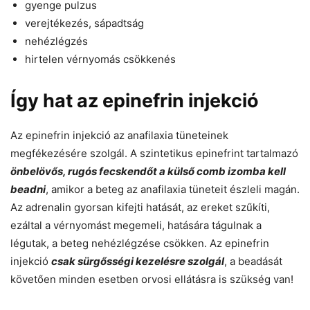
gyenge pulzus
verejtékezés, sápadtság
nehézlégzés
hirtelen vérnyomás csökkenés
Így hat az epinefrin injekció
Az epinefrin injekció az anafilaxia tüneteinek
megfékezésére szolgál. A szintetikus epinefrint tartalmazó
önbelövős, rugós fecskendőt a külső comb izomba kell
bea
dni
, amikor a beteg az anafilaxia tüneteit észleli magán.
Az adrenalin gyorsan kifejti hatását, az ereket szűkíti,
ezáltal a vérnyomást megemeli, hatására tágulnak a
légutak, a beteg nehézlégzése csökken. Az epinefrin
injekció
csak sürgősségi kezelésre szolgál
, a beadását
követően minden esetben orvosi ellátásra is szükség van!