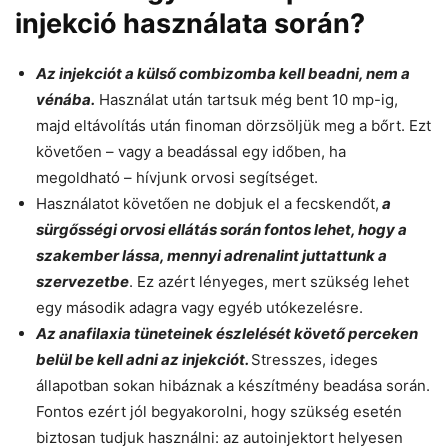
injekció használata során?
Az injekciót a külső combizomba kell beadni, nem a
vénába.
Használat után tartsuk még bent 10 mp-ig,
majd eltávolítás után finoman dörzsöljük meg a bőrt. Ezt
követően – vagy a beadással egy időben, ha
megoldható – hívjunk orvosi segítséget.
Használatot követően ne dobjuk el a fecskendőt,
a
sürgősségi orvosi ellátás során fontos lehet, hogy a
szakember lássa, mennyi adrenalint juttattunk a
szervezetbe
. Ez azért lényeges, mert szükség lehet
egy második adagra vagy egyéb utókezelésre.
Az anafilaxia tüneteinek észlelését követő perceken
belül be kell adni az injekciót.
Stresszes, ideges
állapotban sokan hibáznak a készítmény beadása során.
Fontos ezért jól begyakorolni, hogy szükség esetén
biztosan tudjuk használni: az autoinjektort helyesen