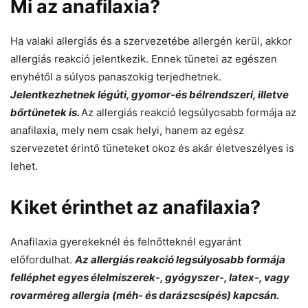
Mi az anafilaxia?
Ha valaki allergiás és a szervezetébe allergén kerül, akkor
allergiás reakció jelentkezik. Ennek tünetei az egészen
enyhétől a súlyos panaszokig terjedhetnek.
Jelentkezhetnek légúti, gyomor-és bélrendszeri, illetve
bőrtünetek is.
Az allergiás reakció legsúlyosabb formája az
anafilaxia, mely nem csak helyi, hanem az egész
szervezetet érintő tüneteket okoz és akár életveszélyes is
lehet.
Kiket érinthet az anafilaxia?
Anafilaxia gyerekeknél és felnőtteknél egyaránt
előfordulhat.
Az allergiás reakció legsúlyosabb formája
felléphet egyes élelmiszerek-, gyógyszer-, latex-, vagy
rovarméreg allergia (méh- és darázscsípés) kapcsán.