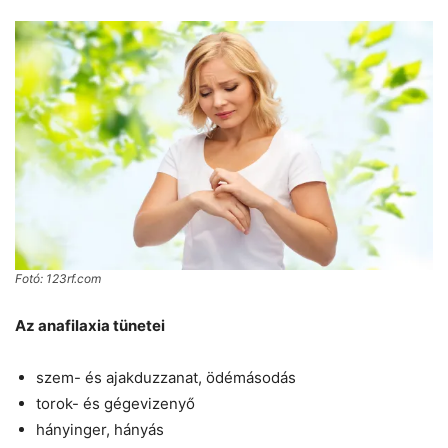
Fotó: 123rf.com
Az anafilaxia tünetei
szem- és ajakduzzanat, ödémásodás
torok- és gégevizenyő
hányinger, hányás