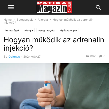
Home
Betegségek
Allergia
Hogyan működik az adrenalin
injekció?
Betegségek
Allergia
Gyógyszer/ész
Gyógyszeripar
Hogyan működik az adrenalin
injekció?
8871
0
By
Galenus
-
2024-08-27