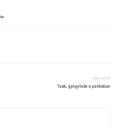
lók
Next article
Teák, gyógyteák a patikában