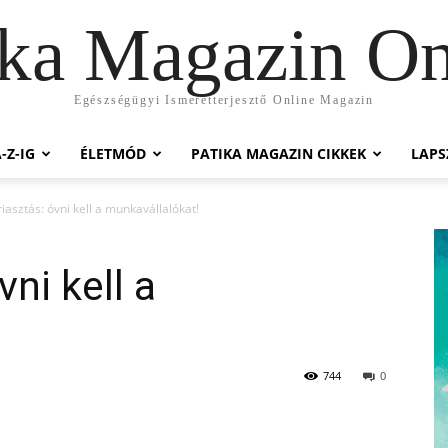
ika Magazin On
Egészségügyi Ismeretterjesztő Online Magazin
-Z-IG
ÉLETMÓD
PATIKA MAGAZIN CIKKEK
LAP
asztás: óvni kell a munkavállalókat!
ni kell a
!
744
0