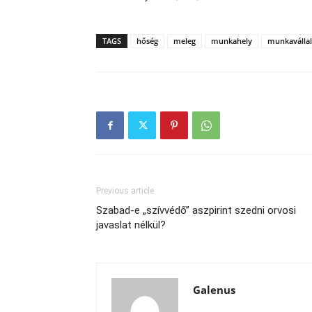
TAGS
hőség
meleg
munkahely
munkaválla
Previous article
Szabad-e „szívvédő” aszpirint szedni orvosi
javaslat nélkül?
Galenus