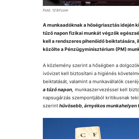
Fotó: 123rf.com
A munkaadóknak a hőségriasztás idején kie
tűző napon fizikai munkát végzők egészsé
kell a rendszeres pihenőidő beiktatására, i
közölte a Pénzügyminisztérium (PM) munk
A közlemény szerint a hőségben a dolgozók
ivóvizet kell biztosítani a higiénés követe
beiktatását, valamint a munkavállalók cseréj
a tűző napon,
munkaszervezéssel kell biztosí
napsugárzás szempontjából kritikusnak teki
szerint
hűvösebb, árnyékos munkahelyen 