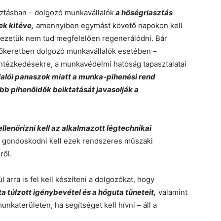
ztásban – dolgozó munkavállalók
a hőségriasztás
k kitéve,
amennyiben egymást követő napokon kell
vezetük nem tud megfelelően regenerálódni. Bár
időkeretben dolgozó munkavállalók esetében –
intézkedésekre, a munkavédelmi hatóság tapasztalatai
lalói panaszok miatt a munka-pihenési rend
bb pihenőidők beiktatását javasolják a
lenőrizni kell az alkalmazott légtechnikai
 gondoskodni kell ezek rendszeres műszaki
ről.
arra is fel kell készíteni a dolgozókat, hogy
a túlzott igénybevétel és a hőguta tüneteit,
valamint
nkaterületen, ha segítséget kell hívni – áll a