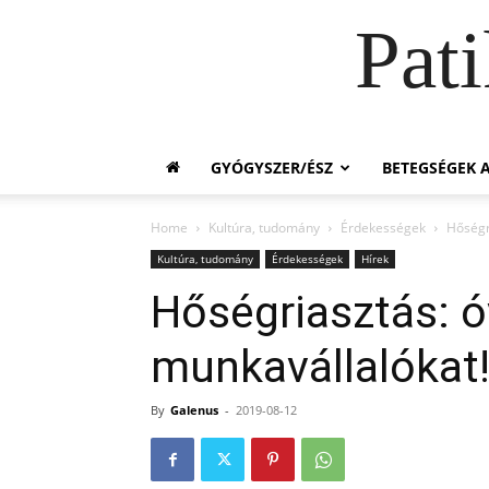
Pat
GYÓGYSZER/ÉSZ
BETEGSÉGEK A
Home
Kultúra, tudomány
Érdekességek
Hőségri
Kultúra, tudomány
Érdekességek
Hírek
Hőségriasztás: óv
munkavállalókat
By
Galenus
-
2019-08-12