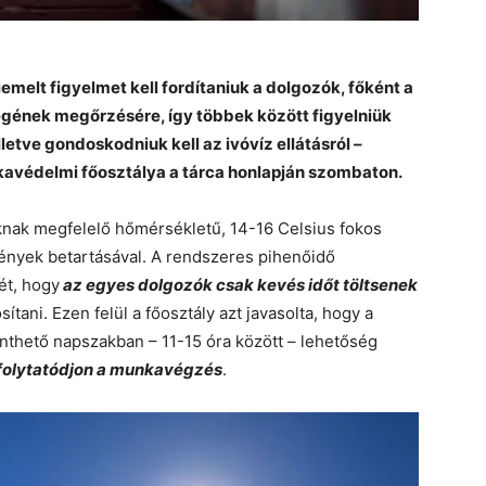
melt figyelmet kell fordítaniuk a dolgozók, főként a
gének megőrzésére, így többek között figyelniük
lletve gondoskodniuk kell az ivóvíz ellátásról –
avédelmi főosztálya a tárca honlapján szombaton.
nak megfelelő hőmérsékletű, 14-16 Celsius fokos
lmények betartásával. A rendszeres pihenőidő
ét, hogy
az egyes dolgozók csak kevés időt töltsenek
tani. Ezen felül a főosztály azt javasolta, hogy a
nthető napszakban – 11-15 óra között – lehetőség
folytatódjon a munkavégzés
.