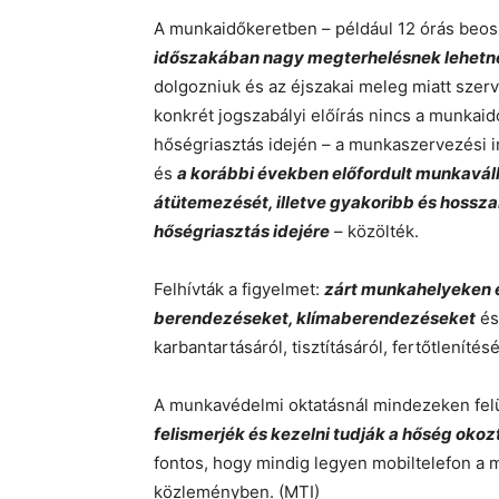
A munkaidőkeretben – például 12 órás beos
időszakában nagy megterhelésnek lehetne
dolgozniuk és az éjszakai meleg miatt szer
konkrét jogszabályi előírás nincs a munka
hőségriasztás idején – a munkaszervezési 
és
a korábbi években előfordult munkavál
átütemezését, illetve gyakoribb és hossza
hőségriasztás idejére
– közölték.
Felhívták a figyelmet:
zárt munkahelyeken el
berendezéseket, klímaberendezéseket
és
karbantartásáról, tisztításáról, fertőtlenítésé
A munkavédelmi oktatásnál mindezeken felül 
felismerjék és kezelni tudják a hőség okozt
fontos, hogy mindig legyen mobiltelefon a mu
közleményben. (MTI)