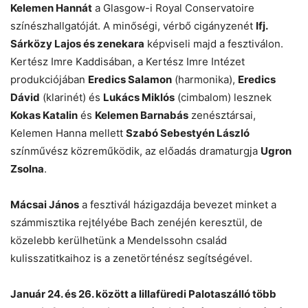
Kelemen Hannát
a Glasgow-i Royal Conservatoire
színészhallgatóját. A minőségi, vérbő cigányzenét
Ifj.
Sárközy Lajos és zenekara
képviseli majd a fesztiválon.
Kertész Imre Kaddisában, a Kertész Imre Intézet
produkciójában
Eredics Salamon
(harmonika),
Eredics
Dávid
(klarinét) és
Lukács Miklós
(cimbalom) lesznek
Kokas Katalin
és
Kelemen Barnabás
zenésztársai,
Kelemen Hanna mellett
Szabó Sebestyén László
színművész közreműködik, az előadás dramaturgja
Ugron
Zsolna
.
Mácsai János
a fesztivál házigazdája bevezet minket a
számmisztika rejtélyébe Bach zenéjén keresztül, de
közelebb kerülhetünk a Mendelssohn család
kulisszatitkaihoz is a zenetörténész segítségével.
Január 24. és 26. között a lillafüredi Palotaszálló több