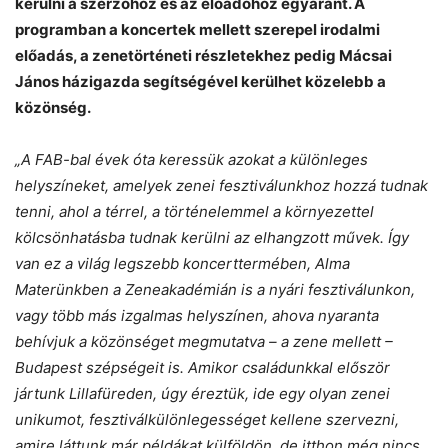
kerülni a szerzőhöz és az előadóhoz egyaránt. A
programban a koncertek mellett szerepel irodalmi
előadás, a zenetörténeti részletekhez pedig Mácsai
János házigazda segítségével kerülhet közelebb a
közönség.
„A FAB-bal évek óta keressük azokat a különleges
helyszíneket, amelyek zenei fesztiválunkhoz hozzá tudnak
tenni, ahol a térrel, a történelemmel a környezettel
kölcsönhatásba tudnak kerülni az elhangzott művek. Így
van ez a világ legszebb koncerttermében, Alma
Materünkben a Zeneakadémián is a nyári fesztiválunkon,
vagy több más izgalmas helyszínen, ahova nyaranta
behívjuk a közönséget megmutatva – a zene mellett –
Budapest szépségeit is. Amikor családunkkal először
jártunk Lillafüreden, úgy éreztük, ide egy olyan zenei
unikumot, fesztiválkülönlegességet kellene szervezni,
amire láttunk már példákat külföldön, de itthon még nincs