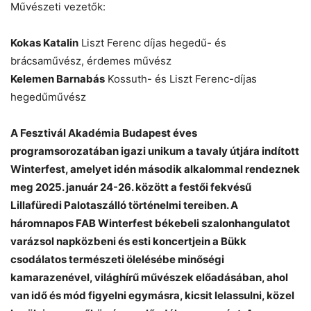
Művészeti vezetők:
Kokas Katalin
Liszt Ferenc díjas hegedű- és
brácsaművész, érdemes művész
Kelemen Barnabás
Kossuth- és Liszt Ferenc-díjas
hegedűművész
A Fesztivál Akadémia Budapest éves
programsorozatában igazi unikum a tavaly útjára indított
Winterfest, amelyet idén második alkalommal rendeznek
meg 2025. január 24-26. között a festői fekvésű
Lillafüredi Palotaszálló történelmi tereiben. A
háromnapos FAB Winterfest békebeli szalonhangulatot
varázsol napközbeni és esti koncertjein a Bükk
csodálatos természeti ölelésébe minőségi
kamarazenével, világhírű művészek előadásában, ahol
van idő és mód figyelni egymásra, kicsit lelassulni, közel