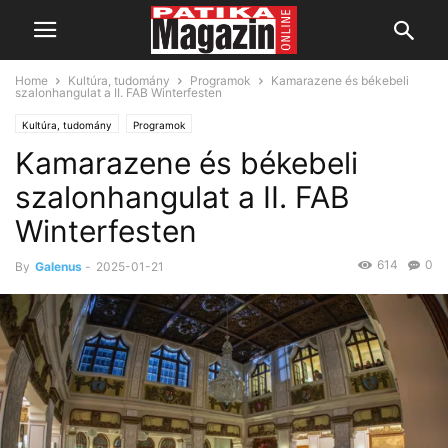
Home
Kultúra, tudomány
Programok
Kamarazene és békebeli
szalonhangulat a II. FAB Winterfesten
Kultúra, tudomány
Programok
Kamarazene és békebeli
szalonhangulat a II. FAB
Winterfesten
614
0
By
Galenus
-
2025-01-21