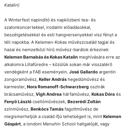
Katalin)
A Winterfest napindító és napközbeni tea- és
szalonkoncertekkel, irodalmi előadásokkal,
beszélgetésekkel és esti hangversenyekkel visz fényt a
téli napokba. A Kelemen-Kokas művészcsalád tagjai és
hazai és nemzetközi hírű művész-barátok érkeznek
Kelemen Barnabás és Kokas Katalin
meghívására erre az
alkalomra Lillafüredre – közülük sokan már visszatérő
vendégként a FAB eseményein.
José Gallardo
argentin
zongoraművész,
Keller András
hegedűművész és
karmester,
Nora Romanoff-Schwarzberg
osztrák
brácsaművész,
Vigh Andrea
hárfaművész,
Kokas Dóra
és
Fenyő László
csellóművészek,
Bezerédi Zoltán
színművész,
Benkócs Tamás
fagottművész de
megismerhetjük a család ifjú tehetségeit is, mint
Kelemen
Gáspárt
, a londoni Menuhin School hallgatóját, vagy