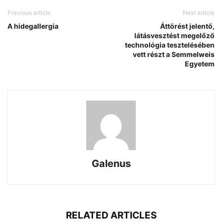
Previous article
Next article
A hidegallergia
Áttörést jelentő,
látásvesztést megelőző
technológia tesztelésében
vett részt a Semmelweis
Egyetem
Galenus
RELATED ARTICLES