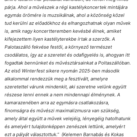
párja. Ahol a művészek a régi kastélykoncertek mintájára
egymás örömére is muzsikálnak, ahol a közönség közel
tud kerülni az előadókhoz és elhangozhatnak olyan művek
is, amik nagy koncertteremben kevésbé élnek, amiket
kifejezettem ilyen kastélyterekbe írtak a szerzők. A
Palotaszálló fekvése festői, a környező természet
csodálatos, így az a szeretet és odafigyelés is, ahogyan itt
fogadtak bennünket és művésztársainkat a Poltaszállóban.
Az első Winterfest sikere nyomán 2025-ben második
alkalommal rendezzük meg a fesztivált, amelyre
szeretettel várunk mindenkit, aki szeretne velünk együtt
részese lenni ennek a nem mindennapi élménynek. A
kamarazenében arra az egymásra csatlakozásra,
finomságra és művészi maximalizmusra van szükség,
amely által együtt a művek velejéig, lényegéig hatolhatunk
és amelyért tulajdonképpen zenészek lettünk, amelyért
ezt a pályát választottuk.” (Kelemen Barnabás és Kokas