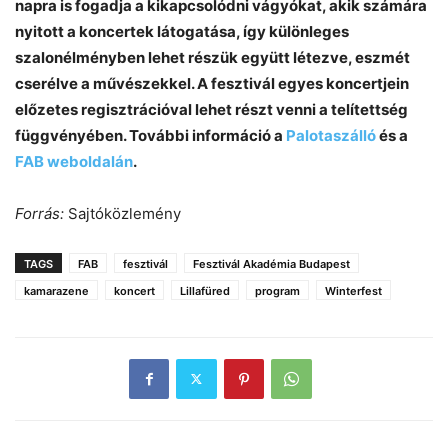
napra is fogadja a kikapcsolódni vágyókat, akik számára
nyitott a koncertek látogatása, így különleges
szalonélményben lehet részük együtt létezve, eszmét
cserélve a művészekkel. A fesztivál egyes koncertjein
előzetes regisztrációval lehet részt venni a telítettség
függvényében. További információ a
Palotaszálló
és a
FAB weboldalán
.
Forrás:
Sajtóközlemény
TAGS
FAB
fesztivál
Fesztivál Akadémia Budapest
kamarazene
koncert
Lillafüred
program
Winterfest