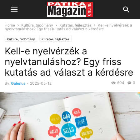
Home
Kultúra, tudomány
Kutatás, fejlesztés
Kell-e nyelvérzék a
nyelvtanuláshoz? Egy friss kutatás ad választ a kérdésre
Kultúra, tudomány
Kutatás, fejlesztés
Kell-e nyelvérzék a
nyelvtanuláshoz? Egy friss
kutatás ad választ a kérdésre
604
0
By
Galenus
-
2025-05-12