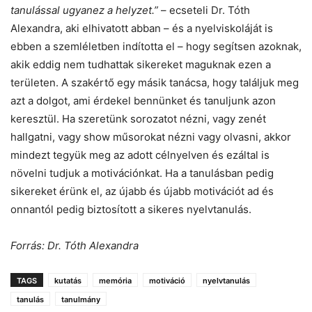
tanulással ugyanez a helyzet.”
– ecseteli Dr. Tóth
Alexandra, aki elhivatott abban – és a nyelviskoláját is
ebben a szemléletben indította el – hogy segítsen azoknak,
akik eddig nem tudhattak sikereket maguknak ezen a
területen. A szakértő egy másik tanácsa, hogy találjuk meg
azt a dolgot, ami érdekel bennünket és tanuljunk azon
keresztül. Ha szeretünk sorozatot nézni, vagy zenét
hallgatni, vagy show műsorokat nézni vagy olvasni, akkor
mindezt tegyük meg az adott célnyelven és ezáltal is
növelni tudjuk a motivációnkat. Ha a tanulásban pedig
sikereket érünk el, az újabb és újabb motivációt ad és
onnantól pedig biztosított a sikeres nyelvtanulás.
Forrás: Dr. Tóth Alexandra
TAGS
kutatás
memória
motiváció
nyelvtanulás
tanulás
tanulmány