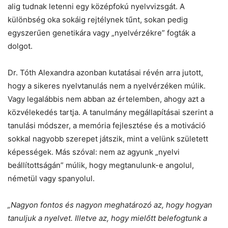
alig tudnak letenni egy középfokú nyelvvizsgát. A
különbség oka sokáig rejtélynek tűnt, sokan pedig
egyszerűen genetikára vagy „nyelvérzékre” fogták a
dolgot.
Dr. Tóth Alexandra azonban kutatásai révén arra jutott,
hogy a sikeres nyelvtanulás nem a nyelvérzéken múlik.
Vagy legalábbis nem abban az értelemben, ahogy azt a
közvélekedés tartja. A tanulmány megállapításai szerint a
tanulási módszer, a memória fejlesztése és a motiváció
sokkal nagyobb szerepet játszik, mint a velünk született
képességek. Más szóval: nem az agyunk „nyelvi
beállítottságán” múlik, hogy megtanulunk-e angolul,
németül vagy spanyolul.
„Nagyon fontos és nagyon meghatározó az, hogy hogyan
tanuljuk a nyelvet. Illetve az, hogy mielőtt belefogtunk a