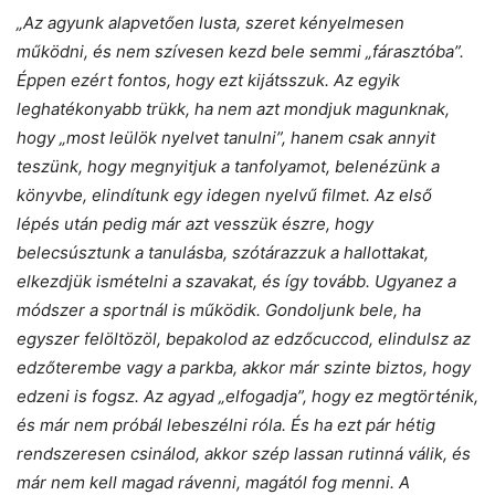
„Az agyunk alapvetően lusta, szeret kényelmesen
működni, és nem szívesen kezd bele semmi „fárasztóba”.
Éppen ezért fontos, hogy ezt kijátsszuk. Az egyik
leghatékonyabb trükk, ha nem azt mondjuk magunknak,
hogy „most leülök nyelvet tanulni”, hanem csak annyit
teszünk, hogy megnyitjuk a tanfolyamot, belenézünk a
könyvbe, elindítunk egy idegen nyelvű filmet. Az első
lépés után pedig már azt vesszük észre, hogy
belecsúsztunk a tanulásba, szótárazzuk a hallottakat,
elkezdjük ismételni a szavakat, és így tovább. Ugyanez a
módszer a sportnál is működik. Gondoljunk bele, ha
egyszer felöltözöl, bepakolod az edzőcuccod, elindulsz az
edzőterembe vagy a parkba, akkor már szinte biztos, hogy
edzeni is fogsz. Az agyad „elfogadja”, hogy ez megtörténik,
és már nem próbál lebeszélni róla. És ha ezt pár hétig
rendszeresen csinálod, akkor szép lassan rutinná válik, és
már nem kell magad rávenni, magától fog menni. A