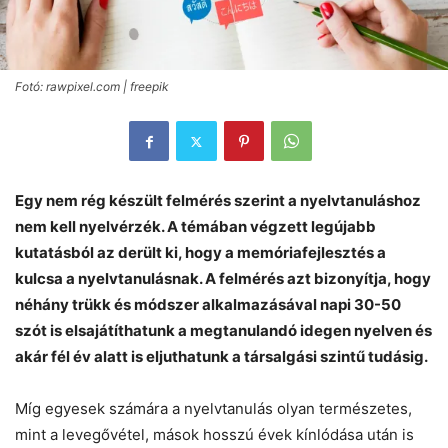
Fotó: rawpixel.com | freepik
Egy nem rég készült felmérés szerint a nyelvtanuláshoz
nem kell nyelvérzék. A témában végzett legújabb
kutatásból az derült ki, hogy a memóriafejlesztés a
kulcsa a nyelvtanulásnak. A felmérés azt bizonyítja, hogy
néhány trükk és módszer alkalmazásával napi 30-50
szót is elsajátíthatunk a megtanulandó idegen nyelven és
akár fél év alatt is eljuthatunk a társalgási szintű tudásig.
Míg egyesek számára a nyelvtanulás olyan természetes,
mint a levegővétel, mások hosszú évek kínlódása után is