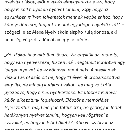
nyelvtanulásba, előtte valaki elmagyarázta-e azt, hogy
hogyan kell helyesen nyelvet tanulni, vagy hogy az
agyunkban milyen folyamatok mennek végbe ahhoz, hogy
könnyedén meg tudjunk tanulni egy idegen nyelvű szót.”
–
szögezi le az Alexa Nyelviskola alapító-tulajdonosa, aki
nem rég végzett a témában egy felmérést.
„Két diákot hasonlítottam össze. Az egyikük azt mondta,
hogy van nyelvérzéke, hiszen már megtanult korábban egy
idegen nyelvet, és az könnyen ment neki. A másik diák
viszont arról számolt be, hogy 11 éven át próbálkozott az
angollal, de mindig kudarcot vallott, és meg volt róla
győződve, hogy nincs nyelvérzéke. Ez utóbbi tanulóval
külön elkezdtünk foglalkozni. Először a memóriáját
fejlesztettük, majd megtanítottuk arra, hogy hogyan lehet
hatékonyan nyelvet tanulni, hogyan kell rögzíteni a
szavakat, és hogyan lehet őket később visszahívni az