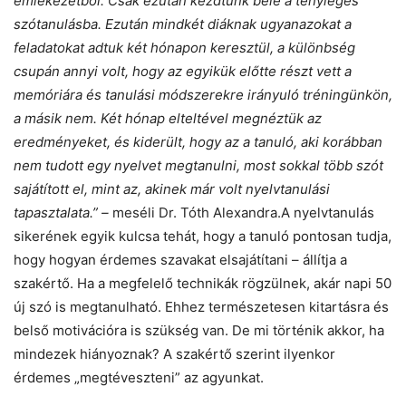
emlékezetből. Csak ezután kezdtünk bele a tényleges
szótanulásba. Ezután mindkét diáknak ugyanazokat a
feladatokat adtuk két hónapon keresztül, a különbség
csupán annyi volt, hogy az egyikük előtte részt vett a
memóriára és tanulási módszerekre irányuló tréningünkön,
a másik nem. Két hónap elteltével megnéztük az
eredményeket, és kiderült, hogy az a tanuló, aki korábban
nem tudott egy nyelvet megtanulni, most sokkal több szót
sajátított el, mint az, akinek már volt nyelvtanulási
tapasztalata.” –
meséli Dr. Tóth Alexandra.A nyelvtanulás
sikerének egyik kulcsa tehát, hogy a tanuló pontosan tudja,
hogy hogyan érdemes szavakat elsajátítani – állítja a
szakértő. Ha a megfelelő technikák rögzülnek, akár napi 50
új szó is megtanulható. Ehhez természetesen kitartásra és
belső motivációra is szükség van. De mi történik akkor, ha
mindezek hiányoznak? A szakértő szerint ilyenkor
érdemes „megtéveszteni” az agyunkat.