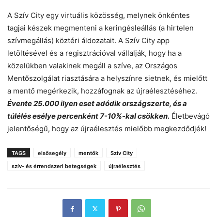
A Szív City egy virtuális közösség, melynek önkéntes
tagjai készek megmenteni a keringésleállás (a hirtelen
szívmegállás) köztéri áldozatait. A Szív City app
letöltésével és a regisztrációval vállalják, hogy ha a
közelükben valakinek megáll a szíve, az Országos
Mentőszolgálat riasztására a helyszínre sietnek, és mielőtt
a mentő megérkezik, hozzáfognak az újraélesztéséhez.
Évente 25.000 ilyen eset adódik országszerte, és a
túlélés esélye percenként 7-10%-kal csökken.
Életbevágó
jelentőségű, hogy az újraélesztés mielőbb megkezdődjék!
TAGS
elsősegély
mentők
Szív City
szív- és érrendszeri betegségek
újraélesztés