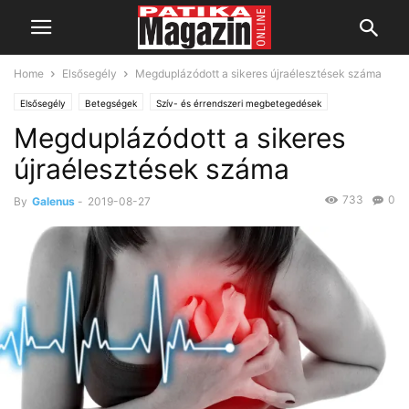
Home
Elsősegély
Megduplázódott a sikeres újraélesztések száma
Elsősegély
Betegségek
Szív- és érrendszeri megbetegedések
Megduplázódott a sikeres
újraélesztések száma
733
0
By
Galenus
-
2019-08-27