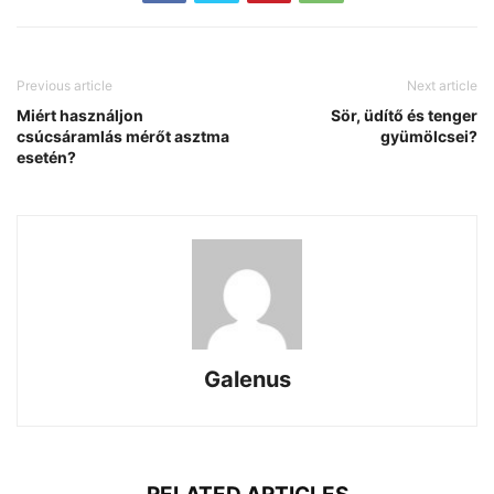
Previous article
Next article
Miért használjon
Sör, üdítő és tenger
csúcsáramlás mérőt asztma
gyümölcsei?
esetén?
Galenus