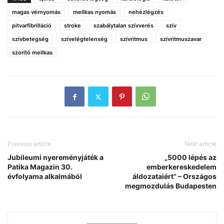
magas vérnyomás
mellkas nyomás
nehézlégzés
pitvarfibrilláció
stroke
szabálytalan szívverés
szív
szívbetegség
szívelégtelenség
szívritmus
szívritmuszavar
szorító mellkas
Previous article
Next article
Jubileumi nyereményjáték a
„5000 lépés az
Patika Magazin 30.
emberkereskedelem
évfolyama alkalmából
áldozataiért” – Országos
megmozdulás Budapesten