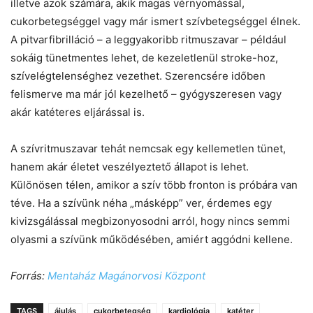
illetve azok számára, akik magas vérnyomással,
cukorbetegséggel vagy már ismert szívbetegséggel élnek.
A pitvarfibrilláció – a leggyakoribb ritmuszavar – például
sokáig tünetmentes lehet, de kezeletlenül stroke-hoz,
szívelégtelenséghez vezethet. Szerencsére időben
felismerve ma már jól kezelhető – gyógyszeresen vagy
akár katéteres eljárással is.
A szívritmuszavar tehát nemcsak egy kellemetlen tünet,
hanem akár életet veszélyeztető állapot is lehet.
Különösen télen, amikor a szív több fronton is próbára van
téve. Ha a szívünk néha „másképp” ver, érdemes egy
kivizsgálással megbizonyosodni arról, hogy nincs semmi
olyasmi a szívünk működésében, amiért aggódni kellene.
Forrás:
Mentaház Magánorvosi Központ
TAGS
ájulás
cukorbetegség
kardiológia
katéter