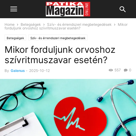
Home
Betegségek
Szív- és érrendszeri megbetegedések
Mikor
forduljunk orvoshoz szívritmuszavar esetén?
Betegségek
Szív- és érrendszeri megbetegedések
Mikor forduljunk orvoshoz
szívritmuszavar esetén?
557
0
By
Galenus
-
2025-10-12