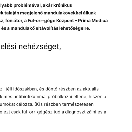
lyabb problémával, akár krónikus
ek talaján megjelenő mandulakövekkel állunk
z, foniáter, a Fül-orr-gége Központ – Prima Medica
a és a mandulakő eltávolítás lehetőségeire.
yelési nehézséget,
szi-téli időszakban, és döntő részben az aktuális
demes antibiotikummal próbálkozni ellene, hiszen a
ériumokat célozza. (Kis részben természetesen
de ezt csak fül-orr-gégész tudja diagnosztizálni és a