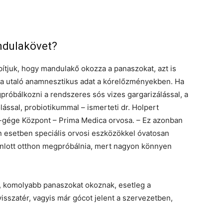
andulakövet?
ítjuk, hogy mandulakő okozza a panaszokat, azt is
ra utaló anamnesztikus adat a kórelőzményekben. Ha
róbálkozni a rendszeres sós vizes gargarizálással, a
lással, probiotikummal – ismerteti dr. Holpert
orr-gége Központ – Prima Medica orvosa. – Ez azonban
 esetben speciális orvosi eszközökkel óvatosan
jánlott otthon megpróbálnia, mert nagyon könnyen
, komolyabb panaszokat okoznak, esetleg a
isszatér, vagyis már gócot jelent a szervezetben,