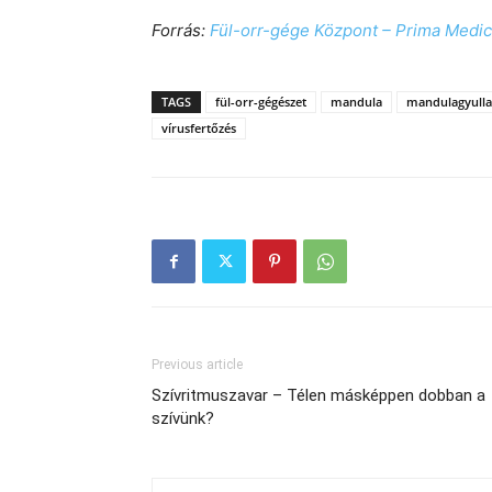
Forrás:
Fül-orr-gége Központ – Prima Medi
TAGS
fül-orr-gégészet
mandula
mandulagyulla
vírusfertőzés
Previous article
Szívritmuszavar – Télen másképpen dobban a
szívünk?