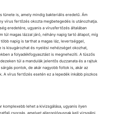
s tünete is, amely mindig bakteriális eredetű. Ám
y vírus fertőzés okozta megbetegedés is utánozhatja.
ség eredetére, ugyanis a vírusfertőzés általában
túl magas lázzal járó, néhány napig tartó állapot, míg
öbb napig is tarthat a magas láz, levertséggel,
be is kisugározhat és nyelési nehézséget okozhat,
kben a folyadékfogyasztást is megnehezíti. A tüszős
ezeken túl a mandulák jelentős duzzanata és a rajtuk
 sárgás pontok, de akár nagyobb foltok is, akár az
. A vírus fertőzés esetén ez a lepedék inkább piszkos
 komplexebb lehet a kivizsgálása, ugyanis ilyen
ratfali csorgás, amelyet allergológusnak kell vizsgálni,