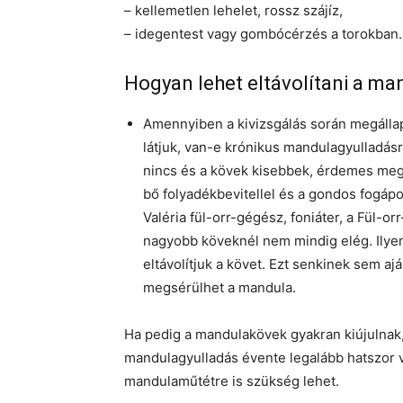
– kellemetlen lehelet, rossz szájíz,
– idegentest vagy gombócérzés a torokban.
Hogyan lehet eltávolítani a m
Amennyiben a kivizsgálás során megállap
látjuk, van-e krónikus mandulagyulladás
nincs és a kövek kisebbek, érdemes megp
bő folyadékbevitellel és a gondos fogápo
Valéria fül-orr-gégész, foniáter, a Fül-
nagyobb köveknél nem mindig elég. Ilyen
eltávolítjuk a követ. Ezt senkinek sem a
megsérülhet a mandula.
Ha pedig a mandulakövek gyakran kiújulnak
mandulagyulladás évente legalább hatszor v
mandulaműtétre is szükség lehet.