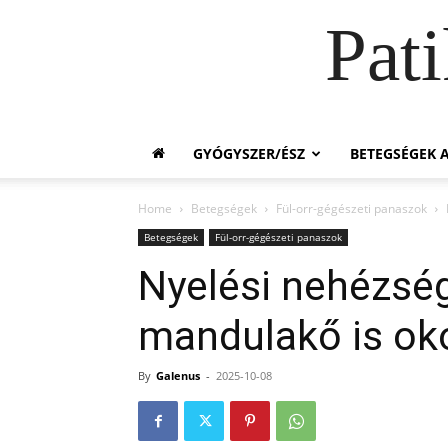
Pat
GYÓGYSZER/ÉSZ
BETEGSÉGEK A
Home
Betegségek
Fül-orr-gégészeti panaszok
Betegségek
Fül-orr-gégészeti panaszok
Nyelési nehézség
mandulakő is ok
By
Galenus
-
2025-10-08