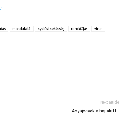
ca
dás
mandulakő
nyelési nehézség
torokfájás
vírus
Next article
Anyajegyek a haj alatt…