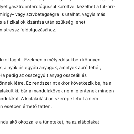
lyet gasztroenterológussal karöltve kezelhet a fül-orr-
irigy- vagy szívbetegségre is utalhat, vagyis más
s a fizikai ok kizárása után szükség lehet
en stressz feldolgozásához.
ekkel tagolt. Ezekben a mélyedésekben könnyen
k, a nyák és egyéb anyagok, amelyek apró fehér,
 Ha pedig az összegyűlt anyag összeáll és
nek létre. Ez rendszerint akkor következik be, ha a
alakult ki, bár a mandulakövek nem jelentenek minden
ndulákat. A kialakulásban szerepe lehet a nem
n esetben érhető tetten.
ulakő okozza-e a tüneteket, ha az alábbiakat