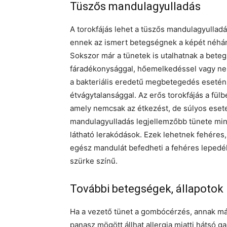
Tüszős mandulagyulladás
A torokfájás lehet a tüszős mandulagyulladá
ennek az ismert betegségnek a képét néhán
Sokszor már a tünetek is utalhatnak a beteg
fáradékonysággal, hőemelkedéssel vagy nem 
a bakteriális eredetű megbetegedés esetén t
étvágytalansággal. Az erős torokfájás a fül
amely nemcsak az étkezést, de súlyos esete
mandulagyulladás legjellemzőbb tünete mind
látható lerakódások. Ezek lehetnek fehéres,
egész mandulát befedheti a fehéres lepedék
szürke színű.
További betegségek, állapotok
Ha a vezető tünet a gombócérzés, annak már
panasz mögött állhat allergia miatti hátsó ga