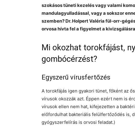
szokásos tüneti kezelés vagy valami komo
mandulagyulladással, vagy a sokszor enn
szemben? Dr. Holpert Valéria fül-orr-gégés
orvosa hívta fel a figyelmet a kivizsgálásr
Mi okozhat torokfájást, n
gombócérzést?
Egyszerű vírusfertőzés
A torokfájás igen gyakori tünet, főként az ő
vírusok okozzák azt. Éppen ezért nem is ér
vírusok ellen nem hat, kifejezetten a bakt
előfordulhat bakteriális felülfertőződés is, 
gyógyszerfelírás is orvosi feladat.)