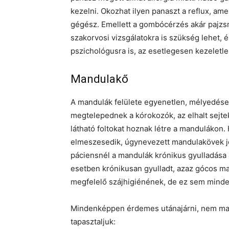
kezelni. Okozhat ilyen panaszt a reflux, ame
gégész. Emellett a gombócérzés akár pajzsm
szakorvosi vizsgálatokra is szükség lehet, é
pszichológusra is, az esetlegesen kezeletl
Mandulakő
A mandulák felülete egyenetlen, mélyedés
megtelepednek a kórokozók, az elhalt sejte
látható foltokat hoznak létre a mandulákon.
elmeszesedik, úgynevezett mandulakövek jön
páciensnél a mandulák krónikus gyulladása 
esetben krónikusan gyulladt, azaz gócos ma
megfelelő szájhigiénének, de ez sem minde
Mindenképpen érdemes utánajárni, nem mand
tapasztaljuk: