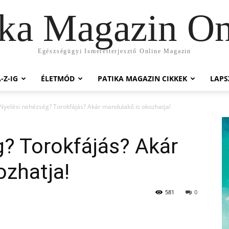
ika Magazin On
Egészségügyi Ismeretterjesztő Online Magazin
-Z-IG
ÉLETMÓD
PATIKA MAGAZIN CIKKEK
LAP
Nyelési nehézség? Torokfájás? Akár mandulakő is okozhatja!
? Torokfájás? Akár
ozhatja!
581
0