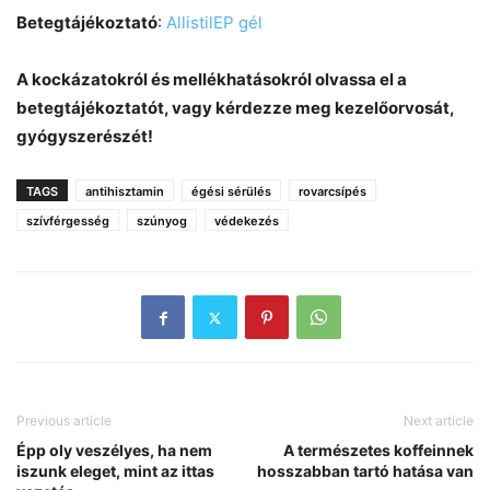
Betegtájékoztató
:
AllistilEP gél
A kockázatokról és mellékhatásokról olvassa el a
betegtájékoztatót, vagy kérdezze meg kezelőorvosát,
gyógyszerészét!
TAGS
antihisztamin
égési sérülés
rovarcsípés
szívférgesség
szúnyog
védekezés
Previous article
Next article
Épp oly veszélyes, ha nem
A természetes koffeinnek
iszunk eleget, mint az ittas
hosszabban tartó hatása van