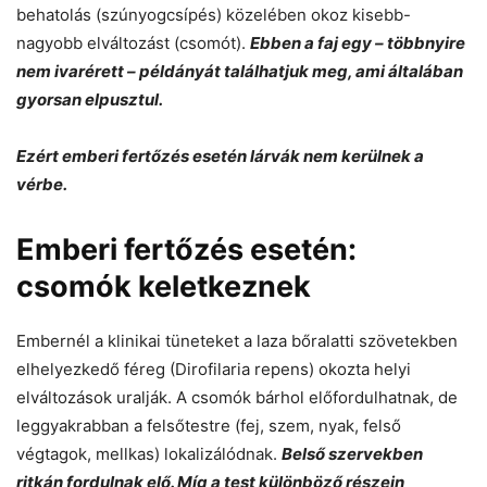
behatolás (szúnyogcsípés) közelében okoz kisebb-
nagyobb elváltozást (csomót).
Ebben a faj egy – többnyire
nem ivarérett – példányát találhatjuk meg, ami általában
gyorsan elpusztul.
Ezért emberi fertőzés esetén lárvák nem kerülnek a
vérbe.
Emberi fertőzés esetén:
csomók keletkeznek
Embernél a klinikai tüneteket a laza bőralatti szövetekben
elhelyezkedő féreg (Dirofilaria repens) okozta helyi
elváltozások uralják. A csomók bárhol előfordulhatnak, de
leggyakrabban a felsőtestre (fej, szem, nyak, felső
végtagok, mellkas) lokalizálódnak.
Belső szervekben
ritkán fordulnak elő. Míg a test különböző részein