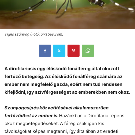
Tigris szúnyog (Fotó: pixabay.com)
A dirofilariosis egy élősködő fonálféreg által okozott
fertőző betegség. Az élősködő fonálféreg számára az
ember nem megfelelő gazda, ezért nem tud rendesen
kifejlődni, így szívférgességet az emberekben nem okoz.
Szúnyogcsípés közvetítésével alkalomszerűen
fertőződhet az ember is.
Hazánkban a Dirofilaria repens
okoz megbetegedéseket. A féreg csak igen kis
távolságokat képes megtenni, így általában az eredeti