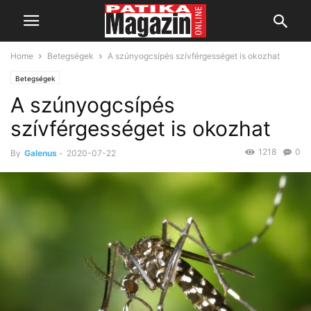
Home
Betegségek
A szúnyogcsípés szívférgességet is okozhat
Betegségek
A szúnyogcsípés
szívférgességet is okozhat
1218
0
By
Galenus
-
2020-07-22