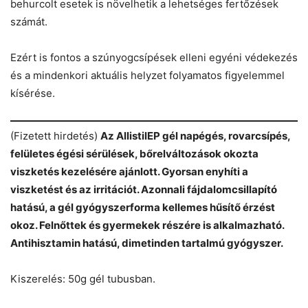
behurcolt esetek is növelhetik a lehetséges fertőzések
számát.
Ezért is fontos a szúnyogcsípések elleni egyéni védekezés
és a mindenkori aktuális helyzet folyamatos figyelemmel
kísérése.
(Fizetett hirdetés)
Az AllistilEP gél napégés, rovarcsípés,
felületes égési sérülések, bőrelváltozások okozta
viszketés kezelésére ajánlott. Gyorsan enyhíti a
viszketést és az irritációt. Azonnali fájdalomcsillapító
hatású, a gél gyógyszerforma kellemes hűsítő érzést
okoz. Felnőttek és gyermekek részére is alkalmazható.
Antihisztamin hatású, dimetinden tartalmú gyógyszer.
Kiszerelés: 50g gél tubusban.