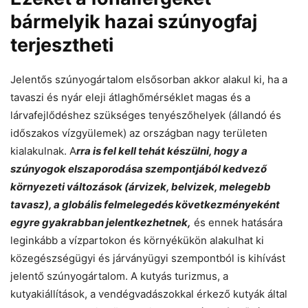
bármelyik hazai szúnyogfaj
terjesztheti
Jelentős szúnyogártalom elsősorban akkor alakul ki, ha a
tavaszi és nyár eleji átlaghőmérséklet magas és a
lárvafejlődéshez szükséges tenyészőhelyek (állandó és
időszakos vízgyülemek) az országban nagy területen
kialakulnak. A
rra is fel kell tehát készülni, hogy a
szúnyogok elszaporodása szempontjából kedvező
környezeti változások (árvizek, belvizek, melegebb
tavasz), a globális felmelegedés következményeként
egyre gyakrabban jelentkezhetnek,
és ennek hatására
leginkább a vízpartokon és környékükön alakulhat ki
közegészségügyi és járványügyi szempontból is kihívást
jelentő szúnyogártalom. A kutyás turizmus, a
kutyakiállítások, a vendégvadászokkal érkező kutyák által