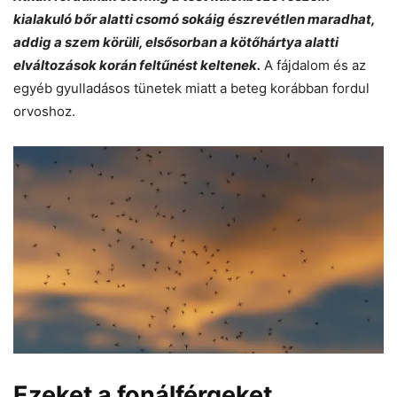
kialakuló bőr alatti csomó sokáig észrevétlen maradhat,
addig a szem körüli, elsősorban a kötőhártya alatti
elváltozások korán feltűnést keltenek.
A fájdalom és az
egyéb gyulladásos tünetek miatt a beteg korábban fordul
orvoshoz.
Ezeket a fonálférgeket