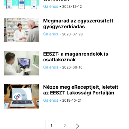
Galenus
-
2023-12-12
Megmarad az egyszerűsített
gyógyszerkiadás
Galenus
-
2020-07-28
EESZT: a magánrendelők is
csatlakoznak
Galenus
-
2020-06-10
Nézze meg eReceptjeit, leleteit
az EESZT Lakossági Portálján
Galenus
-
2019-10-21
1
2