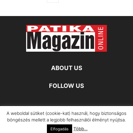
ABOUT US
FOLLOW US
A weboldal sütiket (cookie-kat) használ, hogy biztonságos
Impresszum
Adatkezelési Információ
böngészés mellett a legjobb felhasználói élményt nyújtsa.
Több...
©
Elfogadás