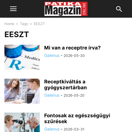
Home
Tags
EESZT
EESZT
Mi van a receptre írva?
Galenus
-
2026-05-30
Receptkiváltás a
gyógyszertárban
Galenus
-
2026-05-20
Fontosak az egészségügyi
szűrések
Galenus
-
2026-03-31