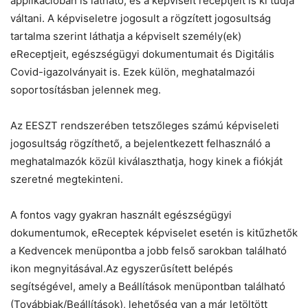
applikációban is látható, és a képviselt receptjeit is ki tudja
váltani. A képviseletre jogosult a rögzített jogosultság
tartalma szerint láthatja a képviselt személy(ek)
eReceptjeit, egészségügyi dokumentumait és Digitális
Covid-igazolványait is. Ezek külön, meghatalmazói
soportosításban jelennek meg.
Az EESZT rendszerében tetszőleges számú képviseleti
jogosultság rögzíthető, a bejelentkezett felhasználó a
meghatalmazók közül kiválaszthatja, hogy kinek a fiókját
szeretné megtekinteni.
A fontos vagy gyakran használt egészségügyi
dokumentumok, eReceptek képviselet esetén is kitűzhetők
a Kedvencek menüpontba a jobb felső sarokban található
ikon megnyitásával.Az egyszerűsített belépés
segítségével, amely a Beállítások menüpontban található
(Továbbiak/Beállítások), lehetőség van a már letöltött