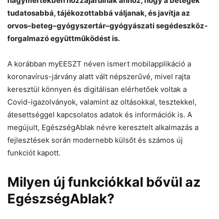
nagymértékben hozzájárulnak ahhoz, hogy a betegek
tudatosabbá, tájékozottabbá váljanak, és javítja az
orvos–beteg–gyógyszertár–gyógyászati segédeszköz-
forgalmazó együttműködést is.
A korábban myEESZT néven ismert mobilapplikáció a
koronavírus-járvány alatt vált népszerűvé, mivel rajta
keresztül könnyen és digitálisan elérhetőek voltak a
Covid-igazolványok, valamint az oltásokkal, tesztekkel,
átesettséggel kapcsolatos adatok és információk is. A
megújult, EgészségAblak névre keresztelt alkalmazás a
fejlesztések során modernebb külsőt és számos új
funkciót kapott.
Milyen új funkciókkal bővül az
EgészségAblak?