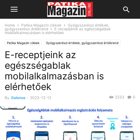
Home
Patika Magazin cikkek
Gyógyszerészi értékek,
gyógyszerészi értékrend
E-receptjeink az egészségablak
mobilalkalmazásban is elérhetőek
Patika Magazin cikkek
Gyógyszerészi értékek, gyógyszerészi értékrend
E-receptjeink az
Kultúra, tudomány
Hírek
egészségablak
mobilalkalmazásban is
elérhetőek
2233
0
By
Galenus
-
2023-12-12