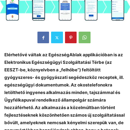
Elérhetővé váltak az EgészségAblak applikációban is az
Elektronikus Egészségügyi Szolgáltatási Térbe (az
EESZT-be, köznyelvben a „felhőbe”) feltöltött
gyógyszeres- és gyógyászati segédeszköz receptek, ill.
egészségügyi dokumentumok. Az okostelefonokra
letölthető ingyenes alkalmazás minden, tajszámmal és
Ügyfélkapuval rendelkező állampolgár számára
hozzáférhető. Az alkalmazás a közelmúltban történt
fejlesztéseknek köszönhetően számos új szolgáltatással
bővült, amelyeknek nemcsak kényelmi szerepük van, de