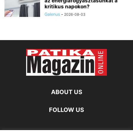
az energiafogyasztásunkat a
kritikus napokon?
Galenus
-
2026-08-03
ABOUT US
FOLLOW US