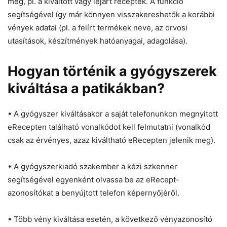
meg, pl. a kiváltott vagy lejárt receptek. A funkció
segítségével így már könnyen visszakereshetők a korábbi
vények adatai (pl. a felírt termékek neve, az orvosi
utasítások, készítmények hatóanyagai, adagolása).
Hogyan történik a gyógyszerek
kiváltása a patikákban?
• A gyógyszer kiváltásakor a saját telefonunkon megnyitott
eRecepten található vonalkódot kell felmutatni (vonalkód
csak az érvényes, azaz kiváltható eRecepten jelenik meg).
• A gyógyszerkiadó szakember a kézi szkenner
segítségével egyenként olvassa be az eRecept-
azonosítókat a benyújtott telefon képernyőjéről.
• Több vény kiváltása esetén, a következő vényazonosító