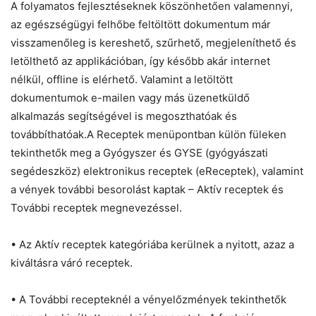
A folyamatos fejlesztéseknek köszönhetően valamennyi,
az egészségügyi felhőbe feltöltött dokumentum már
visszamenőleg is kereshető, szűrhető, megjeleníthető és
letölthető az applikációban, így később akár internet
nélkül, offline is elérhető. Valamint a letöltött
dokumentumok e-mailen vagy más üzenetküldő
alkalmazás segítségével is megoszthatóak és
továbbíthatóak.A Receptek menüpontban külön füleken
tekinthetők meg a Gyógyszer és GYSE (gyógyászati
segédeszköz) elektronikus receptek (eReceptek), valamint
a vények további besorolást kaptak – Aktív receptek és
További receptek megnevezéssel.
• Az Aktív receptek kategóriába kerülnek a nyitott, azaz a
kiváltásra váró receptek.
• A További recepteknél a vényelőzmények tekinthetők