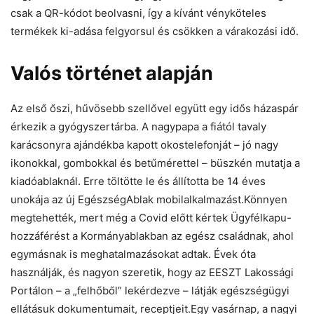
csak a QR-kódot beolvasni, így a kívánt vényköteles
termékek ki-adása felgyorsul és csökken a várakozási idő.
Valós történet alapján
Az első őszi, hűvösebb szellővel együtt egy idős házaspár
érkezik a gyógyszertárba. A nagypapa a fiától tavaly
karácsonyra ajándékba kapott okostelefonját – jó nagy
ikonokkal, gombokkal és betűmérettel – büszkén mutatja a
kiadóablaknál. Erre töltötte le és állította be 14 éves
unokája az új EgészségAblak mobilalkalmazást.Könnyen
megtehették, mert még a Covid előtt kértek Ügyfélkapu-
hozzáférést a Kormányablakban az egész családnak, ahol
egymásnak is meghatalmazásokat adtak. Évek óta
használják, és nagyon szeretik, hogy az EESZT Lakossági
Portálon – a „felhőből” lekérdezve – látják egészségügyi
ellátásuk dokumentumait, receptjeit.Egy vasárnap, a nagyi