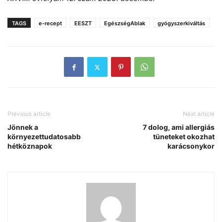
TAGS
e-recept
EESZT
EgészségAblak
gyógyszerkiváltás
Previous article
Next article
Jönnek a
7 dolog, ami allergiás
környezettudatosabb
tüneteket okozhat
hétköznapok
karácsonykor