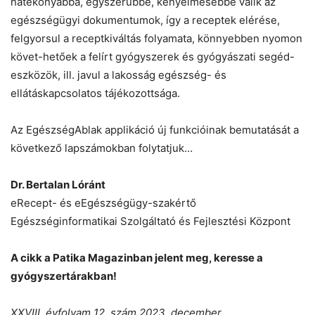
hatékonyabbá, egyszerűbbé, kényelmesebbé válik az
egészségügyi dokumentumok, így a receptek elérése,
felgyorsul a receptkiváltás folyamata, könnyebben nyomon
követ-hetőek a felírt gyógyszerek és gyógyászati segéd-
eszközök, ill. javul a lakosság egészség- és
ellátáskapcsolatos tájékozottsága.
Az EgészségAblak applikáció új funkcióinak bemutatását a
következő lapszámokban folytatjuk…
Dr. Bertalan Lóránt
eRecept- és eEgészségügy-szakértő
Egészséginformatikai Szolgáltató és Fejlesztési Központ
A cikk a Patika Magazinban jelent meg, keresse a
gyógyszertárakban!
XXVIII. évfolyam 12. szám 2023. december