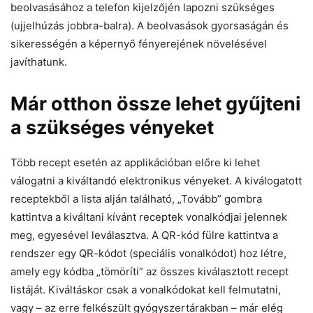
beolvasásához a telefon kijelzőjén lapozni szükséges
(ujjelhúzás jobbra-balra). A beolvasások gyorsaságán és
sikerességén a képernyő fényerejének növelésével
javíthatunk.
Már otthon össze lehet gyűjteni
a szükséges vényeket
Több recept esetén az applikációban előre ki lehet
válogatni a kiváltandó elektronikus vényeket. A kiválogatott
receptekből a lista alján található, „Tovább” gombra
kattintva a kiváltani kívánt receptek vonalkódjai jelennek
meg, egyesével leválasztva. A QR-kód fülre kattintva a
rendszer egy QR-kódot (speciális vonalkódot) hoz létre,
amely egy kódba „tömöríti” az összes kiválasztott recept
listáját. Kiváltáskor csak a vonalkódokat kell felmutatni,
vagy – az erre felkészült gyógyszertárakban – már elég