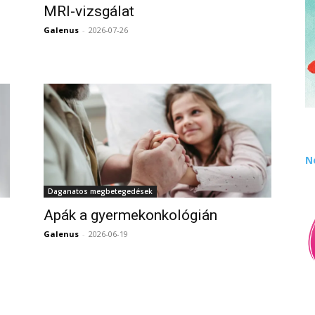
MRI-vizsgálat
Galenus
-
2026-07-26
0
0
N
Daganatos megbetegedések
Apák a gyermekonkológián
Galenus
-
2026-06-19
0
0