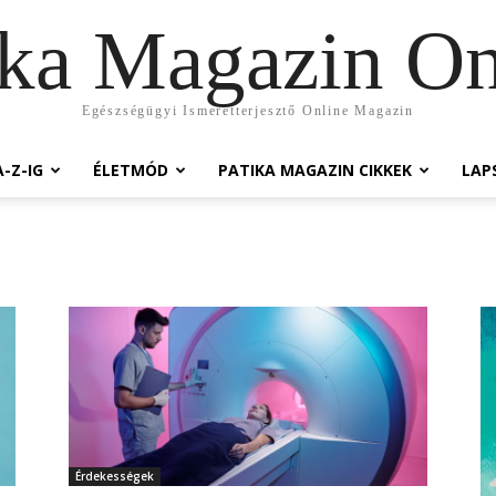
ika Magazin On
Egészségügyi Ismeretterjesztő Online Magazin
-Z-IG
ÉLETMÓD
PATIKA MAGAZIN CIKKEK
LAP
Érdekességek