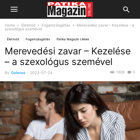
Home
Életmód
Fogamzásgátlás
Merevedési zavar – Kezelése – a
szexológus szemével
Életmód
Fogamzásgátlás
Patika Magazin cikkek
Merevedési zavar – Kezelése
Gyógyszerek, betegségek, prevenció
– a szexológus szemével
1628
0
By
Galenus
-
2023-07-24