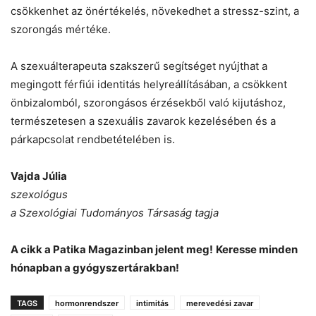
csökkenhet az önértékelés, növekedhet a stressz-szint, a
szorongás mértéke.
A szexuálterapeuta szakszerű segítséget nyújthat a
megingott férfiúi identitás helyreállításában, a csökkent
önbizalomból, szorongásos érzésekből való kijutáshoz,
természetesen a szexuális zavarok kezelésében és a
párkapcsolat rendbetételében is.
Vajda Júlia
szexológus
a Szexológiai Tudományos Társaság tagja
A cikk a Patika Magazinban jelent meg!
Keresse minden
hónapban a gyógyszertárakban!
TAGS
hormonrendszer
intimitás
merevedési zavar