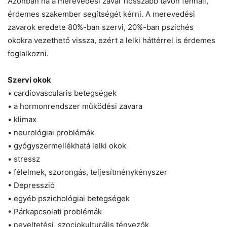
Azonban ha a merevedési zavar hosszabb távon fennáll,
érdemes szakember segítségét kérni. A merevedési
zavarok eredete 80%-ban szervi, 20%-ban pszichés
okokra vezethető vissza, ezért a lelki háttérrel is érdemes
foglalkozni.
Szervi okok
• cardiovascularis betegségek
• a hormonrendszer működési zavara
• klimax
• neurológiai problémák
• gyógyszermellékhatá lelki okok
• stressz
• félelmek, szorongás, teljesítménykényszer
• Depresszió
• egyéb pszichológiai betegségek
• Párkapcsolati problémák
• neveltetési, szociokulturális tényezők