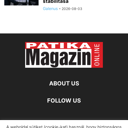
stabilitása
Galenus
-
2026-08-03
ABOUT US
FOLLOW US
A weboldal sütiket (cookie-kat) használ, hogy biztonságos
Impresszum
Adatkezelési Információ