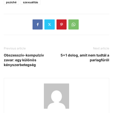
psziché
szexualitás
Previous article
Next article
Obszesszív-kompulzív
5+1 dolog, amit nem tudtál a
zavar: egy különös
parlagfűről
kényszerbetegség