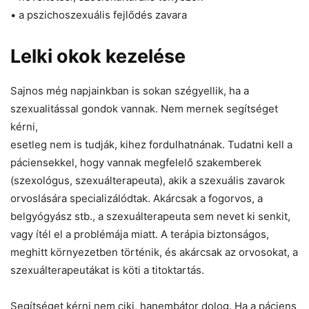
• a pszichoszexuális fejlődés zavara
Lelki okok kezelése
Sajnos még napjainkban is sokan szégyellik, ha a
szexualitással gondok vannak. Nem mernek segítséget
kérni,
esetleg nem is tudják, kihez fordulhatnának. Tudatni kell a
páciensekkel, hogy vannak megfelelő szakemberek
(szexológus, szexuálterapeuta), akik a szexuális zavarok
orvoslására specializálódtak. Akárcsak a fogorvos, a
belgyógyász stb., a szexuálterapeuta sem nevet ki senkit,
vagy ítél el a problémája miatt. A terápia biztonságos,
meghitt környezetben történik, és akárcsak az orvosokat, a
szexuálterapeutákat is köti a titoktartás.
Segítséget kérni nem ciki, hanembátor dolog. Ha a páciens