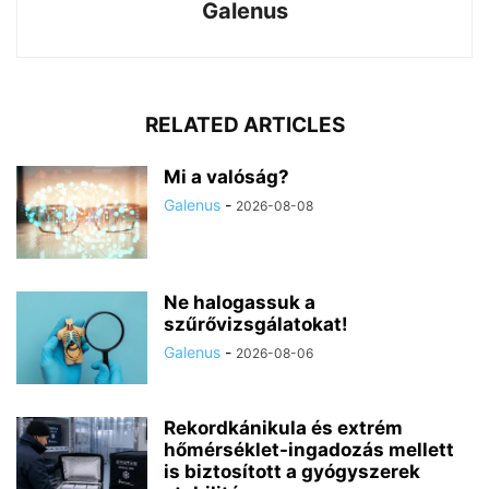
Galenus
RELATED ARTICLES
Mi a valóság?
Galenus
-
2026-08-08
Ne halogassuk a
szűrővizsgálatokat!
Galenus
-
2026-08-06
Rekordkánikula és extrém
hőmérséklet-ingadozás mellett
is biztosított a gyógyszerek