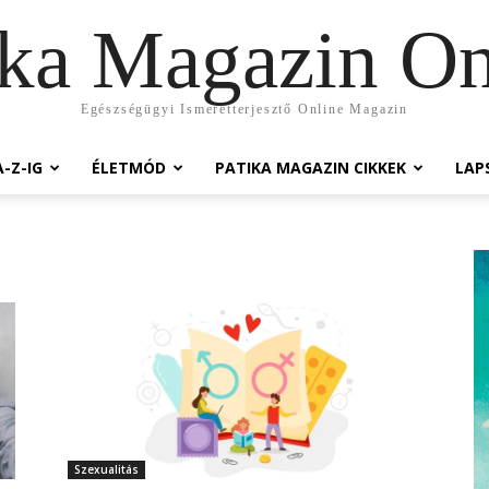
ika Magazin On
Egészségügyi Ismeretterjesztő Online Magazin
-Z-IG
ÉLETMÓD
PATIKA MAGAZIN CIKKEK
LAP
Szexualitás