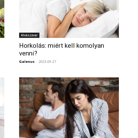
Alvászavar
Horkolás: miért kell komolyan
venni?
0
Galenus
-
2023-09-27
0