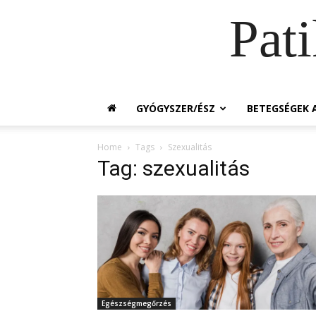
Pat
GYÓGYSZER/ÉSZ
BETEGSÉGEK A
Home
Tags
Szexualitás
Tag: szexualitás
Egészségmegőrzés