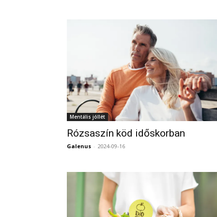
Mentális jóllét
Rózsaszín köd időskorban
Galenus
-
2024-09-16