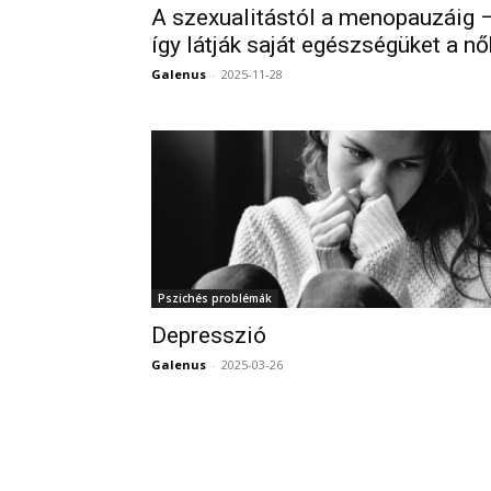
A szexualitástól a menopauzáig 
így látják saját egészségüket a nő
Galenus
-
2025-11-28
Pszichés problémák
Depresszió
Galenus
-
2025-03-26