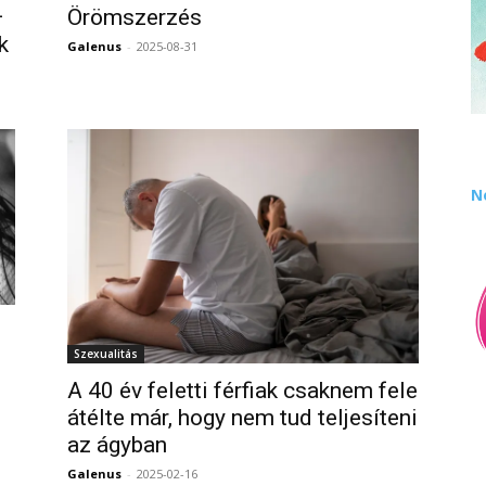
–
Örömszerzés
k
Galenus
-
2025-08-31
0
0
N
Szexualitás
0
A 40 év feletti férfiak csaknem fele
átélte már, hogy nem tud teljesíteni
az ágyban
Galenus
-
2025-02-16
0