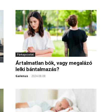
Párkapcsolat
Ártalmatlan bók, vagy megalázó
lelki bántalmazás?
0
Galenus
-
2024-08-08
0