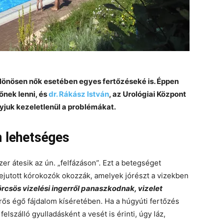
ülönösen nők esetében egyes fertőzéseké is. Éppen
őnek lenni, és
dr. Rákász István
, az Urológiai Központ
gyjuk kezeletlenül a problémákat.
n lehetséges
er átesik az ún. „felfázáson”. Ezt a betegséget
ejutott kórokozók okozzák, amelyek jórészt a vizekben
rcsös vizelési ingerről panaszkodnak, vizelet
erős égő fájdalom kíséretében. Ha a húgyúti fertőzés
lszálló gyulladásként a vesét is érinti, úgy láz,