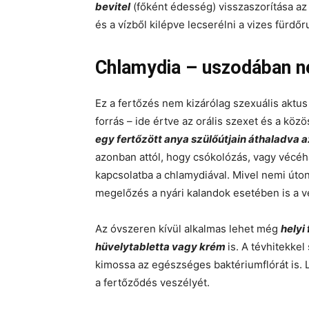
bevitel
(főként édesség) visszaszorítása a
és a vízből kilépve lecserélni a vizes fürdőr
Chlamydia – uszodában n
Ez a fertőzés nem kizárólag szexuális aktus
forrás – ide értve az orális szexet és a kö
egy fertőzött anya szülőútjain áthaladva a
azonban attól, hogy csókolózás, vagy vécéh
kapcsolatba a chlamydiával. Mivel nemi úton
megelőzés a nyári kalandok esetében is a vé
Az óvszeren kívül alkalmas lehet még
helyi
hüvelytabletta vagy krém
is. A tévhitekke
kimossa az egészséges baktériumflórát is.
a fertőződés veszélyét.