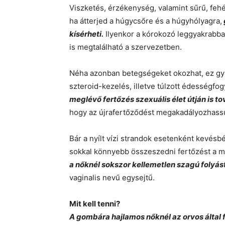
Viszketés, érzékenység, valamint sűrű, fehé
ha átterjed a húgycsőre és a húgyhólyagra,
kísérheti.
Ilyenkor a kórokozó leggyakrabb
is megtalálható a szervezetben.
Néha azonban betegségeket okozhat, ez gya
szteroid-kezelés, illetve túlzott édességfo
meglévő fertőzés szexuális élet útján is t
hogy az újrafertőződést megakadályozhass
Bár a nyílt vízi strandok esetenként kevés
sokkal könnyebb összeszedni fertőzést a m
a nőknél sokszor kellemetlen szagú folyás
vaginalis nevű egysejtű.
Mit kell tenni?
A gombára hajlamos nőknél az orvos által f