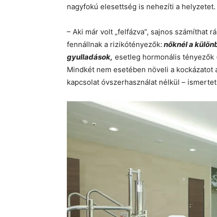
nagyfokú elesettség is nehezíti a helyzetet
– Aki már volt „felfázva”, sajnos számíthat r
fennállnak a rizikótényezők:
nőknél a külön
gyulladások,
esetleg hormonális tényezők 
Mindkét nem esetében növeli a kockázatot a 
kapcsolat óvszerhasználat nélkül – ismertet