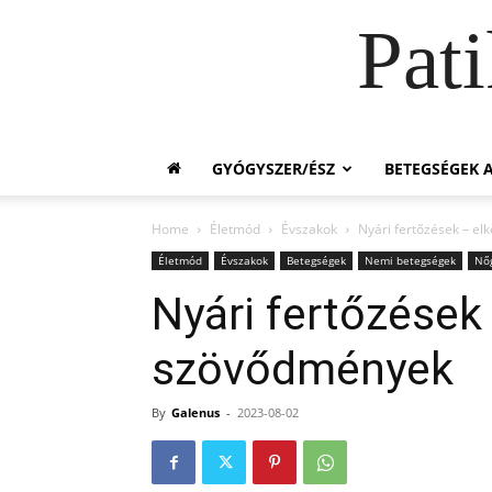
Pat
GYÓGYSZER/ÉSZ
BETEGSÉGEK A
Home
Életmód
Évszakok
Nyári fertőzések – e
Életmód
Évszakok
Betegségek
Nemi betegségek
Nőg
Nyári fertőzések
szövődmények
By
Galenus
-
2023-08-02