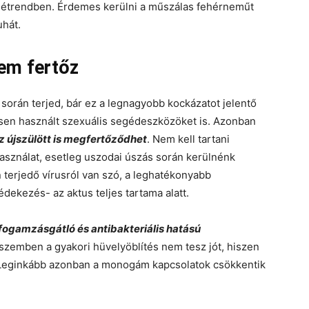
z étrendben. Érdemes kerülni a műszálas fehérneműt
uhát.
em fertőz
 során terjed, bár ez a legnagyobb kockázatot jelentő
zösen használt szexuális segédeszközöket is. Azonban
z újszülött is megfertőződhet
. Nem kell tartani
asználat, esetleg uszodai úszás során kerülnénk
 terjedő vírusról van szó, a leghatékonyabb
dekezés- az aktus teljes tartama alatt.
 fogamzásgátló és antibakteriális hatású
l szemben a gyakori hüvelyöblítés nem tesz jót, hiszen
 Leginkább azonban a monogám kapcsolatok csökkentik