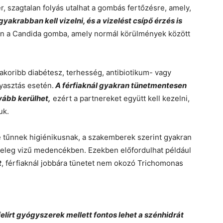
r, szagtalan folyás utalhat a gombás fertőzésre, amely,
gyakrabban kell vizelni, és a vizelést csípő érzés is
an a Candida gomba, amely normál körülmények között
koribb diabétesz, terhesség, antibiotikum- vagy
gyasztás esetén.
A férfiaknál gyakran tünetmentesen
ovább kerülhet,
ezért a partnereket együtt kell kezelni,
uk.
bé tűnnek higiénikusnak, a szakemberek szerint gyakran
eleg vizű medencékben. Ezekben előfordulhat például
t
, férfiaknál jobbára tünetet nem okozó Trichomonas
elírt gyógyszerek mellett fontos lehet a szénhidrát