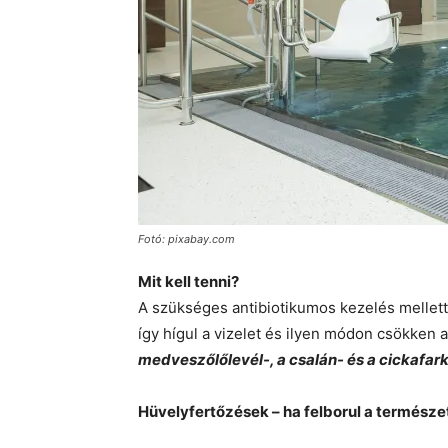
Fotó: pixabay.com
Mit kell tenni?
A szükséges antibiotikumos kezelés mellett 
így hígul a vizelet és ilyen módon csökken 
medveszőlőlevél-, a csalán- és a cickafarkf
Hüvelyfertőzések – ha felborul a termész