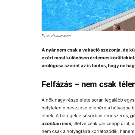
Fotó: pixabay.com
A nyár nem csak a vakáció szezonja, de k
ezért most különösen érdemes körültekint
urológusa szerint az is fontos, hogy ne ha
Felfázás – nem csak téle
A nők nagy része élete során legalább egysz
helytelen elnevezése ellenére a hólyagba b
élnek. A betegek elsősorban rendszeres,
gö
azonban nem,
illetve csak pár csepp ürül, 
nem csak a hólyagtájra korlátozódik, hanem fe