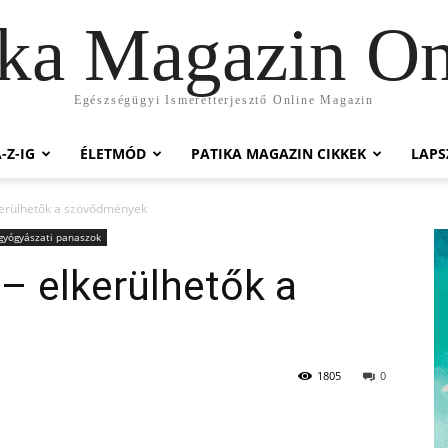
ika Magazin On
Egészségügyi Ismeretterjesztő Online Magazin
-Z-IG
ÉLETMÓD
PATIKA MAGAZIN CIKKEK
LAP
lkerülhetők a szövődmények
yógyászati panaszok
 – elkerülhetők a
1805
0