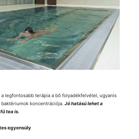
a legfontosabb terápia a bő folyadékfelvétel, ugyanis
a baktériumok koncentrációja.
Jó hatású lehet a
ű tea is.
etes egyensúly