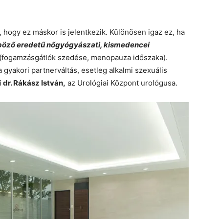
.
á, hogy ez máskor is jelentkezik. Különösen igaz ez, ha
böző eredetű nőgyógyászati, kismedencei
(fogamzásgátlók szedése, menopauza időszaka).
gyakori partnerváltás, esetleg alkalmi szexuális
i
dr. Rákász István,
az Urológiai Központ urológusa.