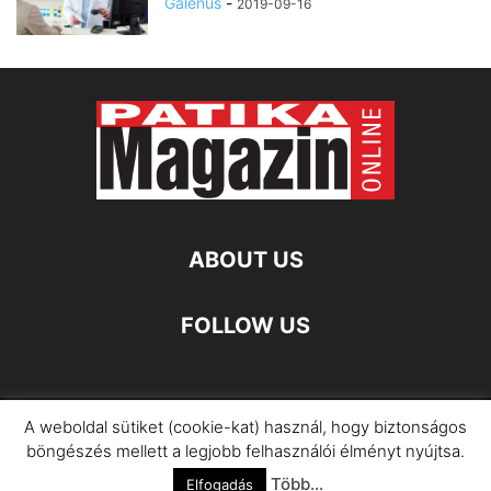
Galenus
-
2019-09-16
ABOUT US
FOLLOW US
A weboldal sütiket (cookie-kat) használ, hogy biztonságos
Impresszum
Adatkezelési Információ
böngészés mellett a legjobb felhasználói élményt nyújtsa.
Több...
©
Elfogadás